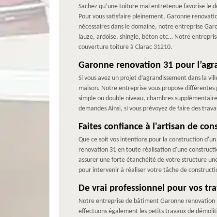
Sachez qu’une toiture mal entretenue favorise le dé
Pour vous satisfaire pleinement, Garonne renovation
nécessaires dans le domaine, notre entreprise Garon
lauze, ardoise, shingle, béton etc… Notre entrepr
couverture toiture à Clarac 31210.
Garonne renovation 31 pour l’ag
Si vous avez un projet d’agrandissement dans la vill
maison. Notre entreprise vous propose différentes 
simple ou double niveau, chambres supplémentaires
demandes Ainsi, si vous prévoyez de faire des trav
Faites confiance à l'artisan de co
Que ce soit vos intentions pour la construction d'u
renovation 31 en toute réalisation d'une constructi
assurer une forte étanchéité de votre structure une 
pour intervenir à réaliser votre tâche de constructi
De vrai professionnel pour vos tr
Notre entreprise de bâtiment Garonne renovation 3
effectuons également les petits travaux de démoli