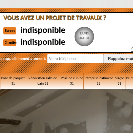
VOUS AVEZ UN PROJET DE TRAVAUX ?
indisponible
Bureau
DEVIS
GRATUIT
indisponible
Chantier
re rappelé immédiatement:
e
Pose de parquet
Rénovation salle de
Pose de cuisine
Entreprise batiment
Maçon
Pein
31
bain 31
31
31
31