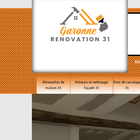
Et
Rénovation de
Peinture et nettoyage
Pose de carrelag
maison 31
façade 31
31