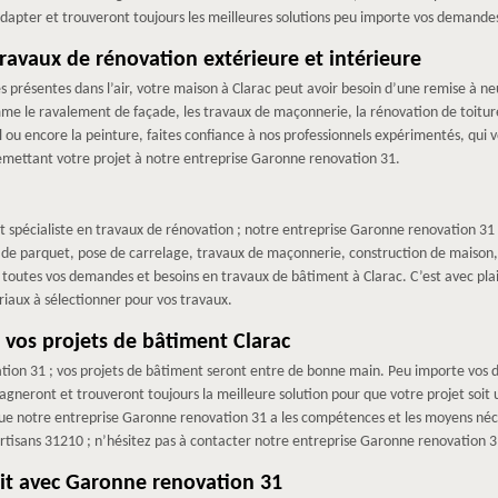
adapter et trouveront toujours les meilleures solutions peu importe vos demandes
avaux de rénovation extérieure et intérieure
es présentes dans l’air, votre maison à Clarac peut avoir besoin d’une remise à 
me le ravalement de façade, les travaux de maçonnerie, la rénovation de toiture
l ou encore la peinture, faites confiance à nos professionnels expérimentés, qui vo
 remettant votre projet à notre entreprise Garonne renovation 31.
t spécialiste en travaux de rénovation ; notre entreprise Garonne renovation 31
se de parquet, pose de carrelage, travaux de maçonnerie, construction de maiso
toutes vos demandes et besoins en travaux de bâtiment à Clarac. C’est avec pla
riaux à sélectionner pour vos travaux.
r vos projets de bâtiment Clarac
ation 31 ; vos projets de bâtiment seront entre de bonne main. Peu importe vos
gneront et trouveront toujours la meilleure solution pour que votre projet soit u
que notre entreprise Garonne renovation 31 a les compétences et les moyens néces
artisans 31210 ; n’hésitez pas à contacter notre entreprise Garonne renovation 3
oit avec Garonne renovation 31