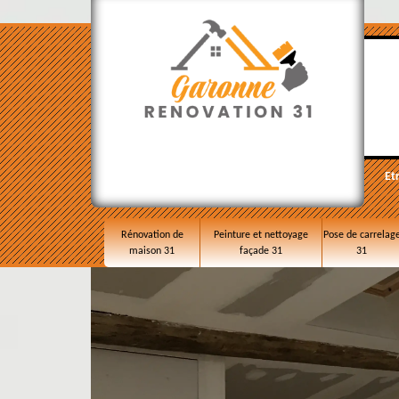
Et
Rénovation de
Peinture et nettoyage
Pose de carrelag
maison 31
façade 31
31