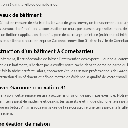
on 31 dans la ville de Cornebarrieu.
avaux de bâtiment
1 est en mesure de réaliser les travaux de gros œuvre, de terrassement ou d’a
s travaux de démolition, la construction de murs porteurs ou agrandissement de
 finition : application d’enduit, pose de carrelage, peinture (extérieur et intérie
 plus attendre notre entreprise Garonne renovation 31 dans la ville de Corneba
nstruction d'un bâtiment à Cornebarrieu
n bâtiment, il est nécessaire de laisser l'intervention des experts. Pour cela, c
on d'un bâtiment, n'hésitez pas à confier votre tâche dans ce domaine parce qu'il
fois la tâche est faite. Alors, contactez vite les artisans professionnels de Gar
struction d'un bâtiment et afin de mettre en évidence la qualité de votre travail.
 avec Garonne renovation 31
 maison ; cette espace servira à accueillir un salon de jardin par exemple. Notr
 zen, terrasse style moderne et design, terrasse style ethnique chic, une terrass
e ou en béton. Ainsi, si vous envisagez de faire construire une terrasse dans la vi
hniciens.
rélévation de maison