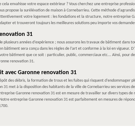
e cela envahisse votre espace extérieur ? Vous cherchez une entreprise professio
ous propose la surélévation de maison à Cornebarrieu. Cette méthode d’agrandis
attentivement votre logement : les fondations et la structure, notre entreprise G
adapter et trouveront toujours les meilleures solutions peu importe vos demandes
renovation 31
e plusieurs années d’expérience ; nous assurons les travaux de bâtiment dans to
en bâtiment sera conçu dans les règles de l’art et conforme à la loi en vigueur. D’a
votre bâtiment que ce soit : particulier, public, commerciaux etc... Ainsi, pour de
ronne renovation 31.
oit avec Garonne renovation 31
pôt des débris, la formation de trous et les fuites qui risquent d’endommager plu
 31 met à la disposition des habitants de la ville de Cornebarrieu ses services d
reprise Garonne renovation 31 est en mesure de travailler sur divers types de re
c… Notre entreprise Garonne renovation 31 est parfaitement en mesures de répon
1700.