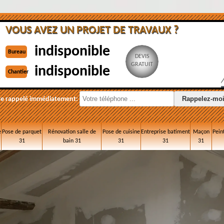
VOUS AVEZ UN PROJET DE TRAVAUX ?
indisponible
Bureau
DEVIS
GRATUIT
indisponible
Chantier
re rappelé immédiatement:
e
Pose de parquet
Rénovation salle de
Pose de cuisine
Entreprise batiment
Maçon
Pein
31
bain 31
31
31
31