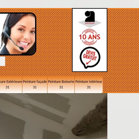
ture Extérieure
Peinture façade
Peinture Boiserie
Peinture intérieur
31
31
31
31