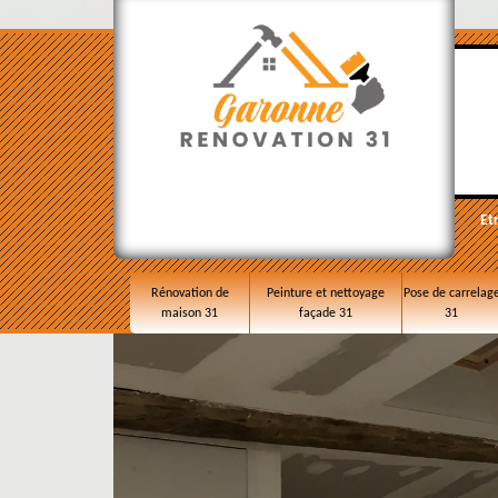
Et
Rénovation de
Peinture et nettoyage
Pose de carrelag
maison 31
façade 31
31