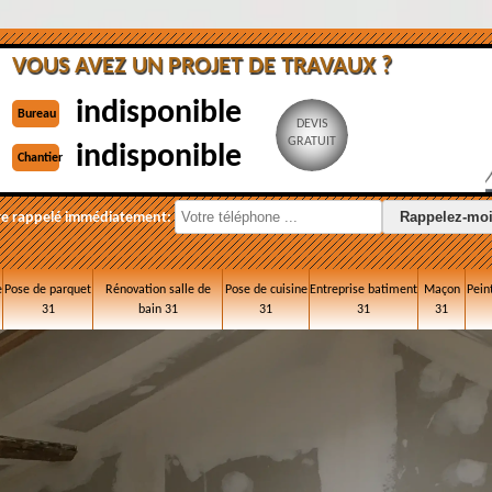
VOUS AVEZ UN PROJET DE TRAVAUX ?
indisponible
Bureau
DEVIS
GRATUIT
indisponible
Chantier
re rappelé immédiatement:
e
Pose de parquet
Rénovation salle de
Pose de cuisine
Entreprise batiment
Maçon
Pein
31
bain 31
31
31
31