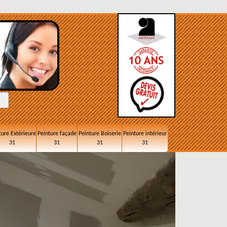
ture Extérieure
Peinture façade
Peinture Boiserie
Peinture intérieur
31
31
31
31