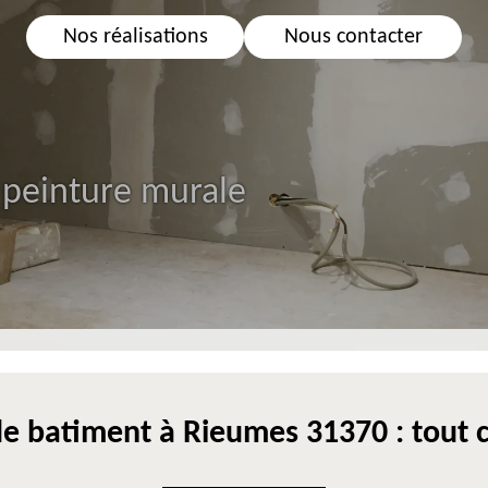
Nos réalisations
Nous contacter
 peinture murale
de batiment à Rieumes 31370 : tout c