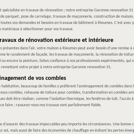
t spécialiste en travaux de rénovation ; notre entreprise Garonne renovation 31
se de parquet, pose de carrelage, travaux de maçonnerie, construction de maiso
toutes vos demandes et besoins en travaux de bâtiment à Rieumes. C’est avec 
es matériaux à sélectionner pour vos travaux.
avaux de rénovation extérieure et intérieure
es présentes dans l’air, votre maison à Rieumes peut avoir besoin d’une remise 
me le ravalement de façade, les travaux de maçonnerie, la rénovation de toiture
l ou encore la peinture, faites confiance à nos professionnels expérimentés, qui vo
n remettant votre projet à notre entreprise Garonne renovation 31.
énagement de vos combles
e habitation, beaucoup de familles y préfèrent l’aménagement de combles dans l
in sous combles, rehausse de toiture pour combles, transformation en combles 
ues doit être réaliser, comme l’isolation thermique, les fenêtres de toit, l’accès
ce faire ; rassurez-vous nos travaux sont parfaitement fiable.
 d’assurer des travaux impeccables peu importe les circonstances. Une bonne co
soi, mais aussi de faire des économies de chauffage en évitant les pertes énergé