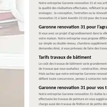
Notre entreprise Garonne renovation 31 et nos artis
la qualité des réalisations effectuées, reflétant le
envisagez : la conception, l’entretien ou la rénova
renovation 31 à Saint Aventin 31110 pour des trava
Garonne renovation 31 pour l’ag
Si vous avez un projet d’agrandissement dans la vill
votre maison. Notre entreprise vous propose différ
sur simple ou double niveau, chambres supplémenta
demandes Ainsi, si vous prévoyez de faire des trav
Tarifs travaux de bâtiment
Le coût des travaux de bâtiment varie grandement en
de travaux que vous souhaitez : construction, rénov
Mais sachez que notre entreprise Garonne renovatio
défiant toute concurrence, pensez à contacter not
Garonne renovation 31 pour vos tr
Notre entreprise Garonne renovation 31 réalise la r
effectuons les travaux de peinture en vous suggéra
charge aussi des travaux de finition et de petite d