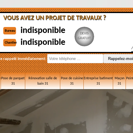
VOUS AVEZ UN PROJET DE TRAVAUX ?
indisponible
Bureau
DEVIS
GRATUIT
indisponible
Chantier
re rappelé immédiatement:
e
Pose de parquet
Rénovation salle de
Pose de cuisine
Entreprise batiment
Maçon
Pein
31
bain 31
31
31
31