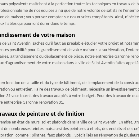
ans polyvalents maitrisent à la perfection toutes les techniques en travaux de 
 professionnalisme de nos équipes ainsi que de notre volonté de satisfaire l’ensemb
tion de maison ; vous pouvez compter sur nos ouvriers compétents. Ainsi, n’hésit
ux fiables qui pourront durer dans le temps.
randissement de votre maison
e de Saint Aventin, sachez qu’il faut au préalable étudier votre projet et notamme
entes possibilité pour l’agrandissement de votre maison : la surélévation, l’ext
ires, agrandissement ou déplacement de pièce, notre entreprise Garonne renova
aux d’agrandissement de votre maison dans la ville de Saint Aventin faites appel
 fonction de la taille et du type de bâtiment, de l’emplacement de la constructi
ation ou entretien. Faire des travaux de bâtiment, nécessite un investissement co
n 31 vous fournit des travaux adaptés à votre budget. Pour des travaux de quali
re entreprise Garonne renovation 31.
avaux de peinture et de finition
emise en état de murs, sol et plafonds dans la ville de Saint Aventin. En effet, 
nt de nombreuses teintes mais aussi des peintures à effets, des enduits et des c
écoration, comme : plinthes, faux plafonds… Spécialisés en rénovation de plusie