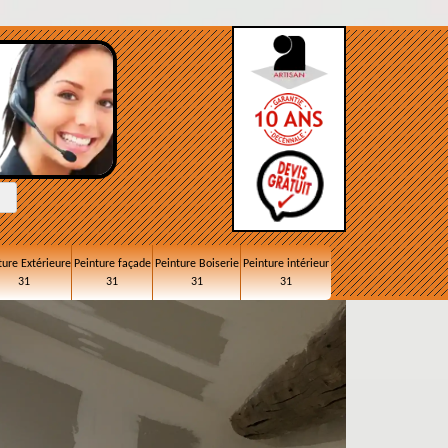
ture Extérieure
Peinture façade
Peinture Boiserie
Peinture intérieur
31
31
31
31