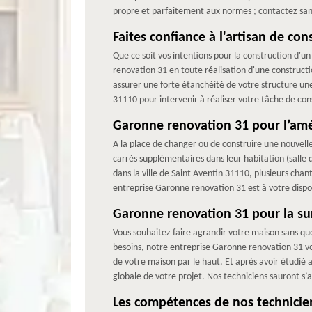
propre et parfaitement aux normes ; contactez sans
Faites confiance à l'artisan de co
Que ce soit vos intentions pour la construction d'u
renovation 31 en toute réalisation d'une constructi
assurer une forte étanchéité de votre structure une 
31110 pour intervenir à réaliser votre tâche de con
Garonne renovation 31 pour l’am
A la place de changer ou de construire une nouvell
carrés supplémentaires dans leur habitation (sall
dans la ville de Saint Aventin 31110, plusieurs chan
entreprise Garonne renovation 31 est à votre dispos
Garonne renovation 31 pour la su
Vous souhaitez faire agrandir votre maison sans qu
besoins, notre entreprise Garonne renovation 31 vo
de votre maison par le haut. Et après avoir étudié 
globale de votre projet. Nos techniciens sauront s’
Les compétences de nos technici