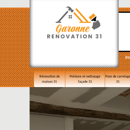
Et
Rénovation de
Peinture et nettoyage
Pose de carrelag
maison 31
façade 31
31