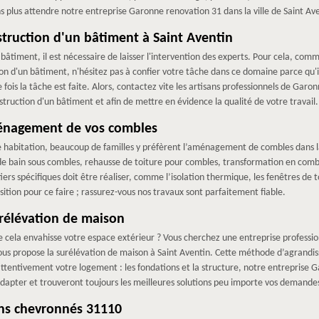
 plus attendre notre entreprise Garonne renovation 31 dans la ville de Saint Av
nstruction d'un bâtiment à Saint Aventin
n bâtiment, il est nécessaire de laisser l'intervention des experts. Pour cela, c
on d'un bâtiment, n'hésitez pas à confier votre tâche dans ce domaine parce qu'il
fois la tâche est faite. Alors, contactez vite les artisans professionnels de Garo
struction d'un bâtiment et afin de mettre en évidence la qualité de votre travail.
énagement de vos combles
e habitation, beaucoup de familles y préfèrent l’aménagement de combles dans la
e de bain sous combles, rehausse de toiture pour combles, transformation en c
tiers spécifiques doit être réaliser, comme l’isolation thermique, les fenêtres de t
ition pour ce faire ; rassurez-vous nos travaux sont parfaitement fiable.
rélévation de maison
e cela envahisse votre espace extérieur ? Vous cherchez une entreprise professio
us propose la surélévation de maison à Saint Aventin. Cette méthode d’agrandis
attentivement votre logement : les fondations et la structure, notre entreprise G
adapter et trouveront toujours les meilleures solutions peu importe vos demandes
ens chevronnés 31110