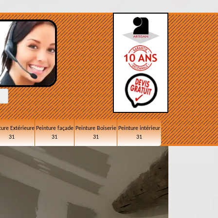
ture Extérieure
Peinture façade
Peinture Boiserie
Peinture intérieur
31
31
31
31