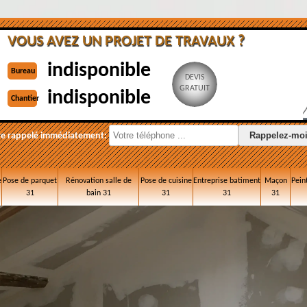
VOUS AVEZ UN PROJET DE TRAVAUX ?
indisponible
Bureau
DEVIS
GRATUIT
indisponible
Chantier
re rappelé immédiatement:
e
Pose de parquet
Rénovation salle de
Pose de cuisine
Entreprise batiment
Maçon
Pein
31
bain 31
31
31
31