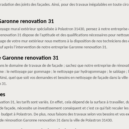
égradation des joints des façades. Ainsi, pour des travaux inégalables en toute ci
Garonne renovation 31
ttoyage mural extérieur spécialisée à Polastron 31430, pensez à notre entrepris
novation 31 dispose de l’aptitude et des qualifications nécessaires pour nettoyer
oyage de votre mur extérieur nous mettons à la disposition de nos techniciens de
f après l’intervention de notre entreprise Garonne renovation 31.
ue Garonne renovation 31
dans le domaine de travaux de de façade ; sachez que notre entreprise de rénov
e : le nettoyage par gommage ; le nettoyage par hydrogommage ; le sablage ; le p
Ainsi, quel que soit vos demandes et besoins en nettoyage de façade dans la vill
n 31.
des
ion 31, les tarifs sont variés. En effet, cela dépend de la surface à travailler, 
 de façade, nécessite un investissement conséquent et c’est ce qui fait reculer l
budget à Polastron. De plus, nous faisons des travaux selon vos besoins et vos ex
se de rénovation Garonne renovation 31 dans la ville de Polastron 31430.