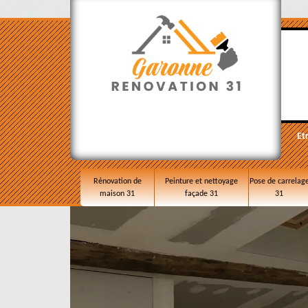
Et
Rénovation de
Peinture et nettoyage
Pose de carrelag
maison 31
façade 31
31