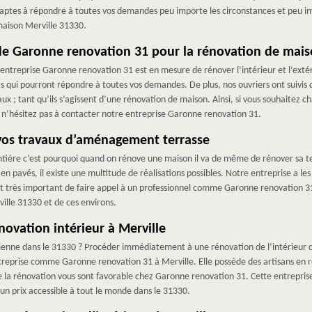
ait aptes à répondre à toutes vos demandes peu importe les circonstances et peu 
maison Merville 31330.
 de Garonne renovation 31 pour la rénovation de mais
entreprise Garonne renovation 31 est en mesure de rénover l’intérieur et l’extér
ts qui pourront répondre à toutes vos demandes. De plus, nos ouvriers ont suivis
aux ; tant qu’ils s’agissent d’une rénovation de maison. Ainsi, si vous souhaitez
 n’hésitez pas à contacter notre entreprise Garonne renovation 31.
vos travaux d’aménagement terrasse
ntière c’est pourquoi quand on rénove une maison il va de même de rénover sa t
u en pavés, il existe une multitude de réalisations possibles. Notre entreprise a l
st très important de faire appel à un professionnel comme Garonne renovation 
ville 31330 et de ces environs.
novation intérieur à Merville
nne dans le 31330 ? Procéder immédiatement à une rénovation de l’intérieur ca
ntreprise comme Garonne renovation 31 à Merville. Elle possède des artisans en r
rne la rénovation vous sont favorable chez Garonne renovation 31. Cette entrepr
un prix accessible à tout le monde dans le 31330.