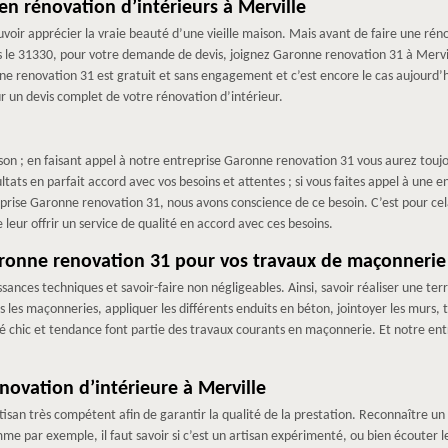
en rénovation d’intérieurs à Merville
voir apprécier la vraie beauté d’une vieille maison. Mais avant de faire une réno
 le 31330, pour votre demande de devis, joignez Garonne renovation 31 à Merville 
ne renovation 31 est gratuit et sans engagement et c’est encore le cas aujourd’hu
un devis complet de votre rénovation d’intérieur.
 ; en faisant appel à notre entreprise Garonne renovation 31 vous aurez toujour
tats en parfait accord avec vos besoins et attentes ; si vous faites appel à une 
rise Garonne renovation 31, nous avons conscience de ce besoin. C’est pour cel
 leur offrir un service de qualité en accord avec ces besoins.
Garonne renovation 31 pour vos travaux de maçonnerie
sances techniques et savoir-faire non négligeables. Ainsi, savoir réaliser une 
s les maçonneries, appliquer les différents enduits en béton, jointoyer les murs, tr
ré chic et tendance font partie des travaux courants en maçonnerie. Et notre ent
novation d’intérieure à Merville
tisan très compétent afin de garantir la qualité de la prestation. Reconnaître un b
mme par exemple, il faut savoir si c’est un artisan expérimenté, ou bien écoute