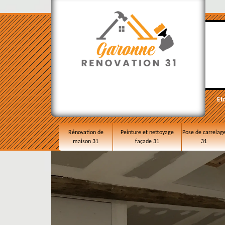
Et
Rénovation de
Peinture et nettoyage
Pose de carrelag
maison 31
façade 31
31