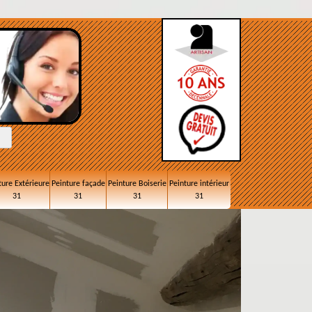
ture Extérieure
Peinture façade
Peinture Boiserie
Peinture intérieur
31
31
31
31