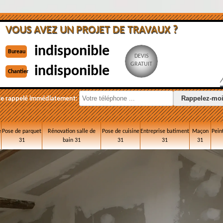
VOUS AVEZ UN PROJET DE TRAVAUX ?
indisponible
Bureau
DEVIS
GRATUIT
indisponible
Chantier
re rappelé immédiatement:
e
Pose de parquet
Rénovation salle de
Pose de cuisine
Entreprise batiment
Maçon
Pein
31
bain 31
31
31
31