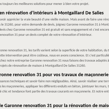
s toujours les meilleures solutions pour mener à bien votre projet.
en rénovation d’intérieurs à Montgaillard De Salies
voir apprécier la vraie beauté d’une vieille maison. Mais avant de faire une réno
s le 31260, pour votre demande de devis, joignez Garonne renovation 31 à Montgai
 devis chez Garonne renovation 31 est gratuit et sans engagement et c’est encore 
novation 31 pour un devis complet de votre rénovation d’intérieur.
nne renovation 31, les tarifs varient selon la superficie de votre habitation, d
cette intervention peut être coûteux, nous en avons conscience. Et c’est particul
hez notre entreprise Garonne renovation 31 nous faisons des travaux adaptés à 
rojets de rénovation de maison à Montgaillard De Salies 31260.
Garonne renovation 31 pour vos travaux de maçonnerie
sances techniques et savoir-faire non négligeables. Ainsi, savoir réaliser une 
s les maçonneries, appliquer les différents enduits en béton, jointoyer les murs, tr
ré chic et tendance font partie des travaux courants en maçonnerie. Et notre ent
 de Garonne renovation 31 pour la rénovation de mais