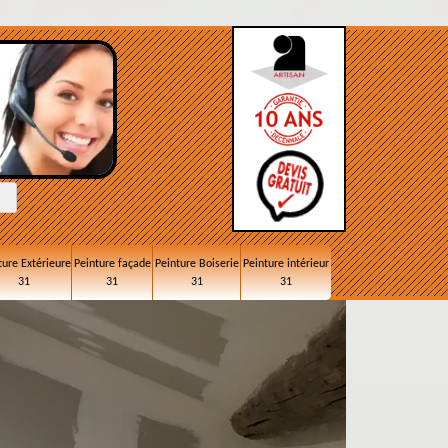
ture Extérieure
Peinture façade
Peinture Boiserie
Peinture intérieur
31
31
31
31