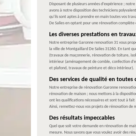
Disposant de plusieurs années d’expérience ; notre 
avons à notre disposition des techniciens polyvalen
qu’ils sont aptes à prendre en main toutes vos trav
De Salies en optant pour une rénovation complète o
Les diverses prestations en trav
Notre entreprise Garonne renovation 31 vous propos
la ville de Montgaillard De Salies 31260. En tant q
(travaux de maçonnerie, rénovation de toiture, is
intérieur (aménagement de comble, confection d’esc
et plafond, travaux de peinture et déco intérieur).
Des services de qualité en toutes 
Notre entreprise de rénovation Garonne renovation 
rénovation de maison ; nous mettons à la dispositio
ont les qualifications nécessaires et sont tout à f
Ainsi, remettez-nous vos projets de rénovation de 
Des résultats impeccables
Quel que soit votre demande en rénovation de maison
mesure. Nous savons que vous voulez avoir des résul