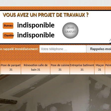
VOUS AVEZ UN PROJET DE TRAVAUX ?
indisponible
Bureau
DEVIS
GRATUIT
indisponible
Chantier
re rappelé immédiatement:
e
Pose de parquet
Rénovation salle de
Pose de cuisine
Entreprise batiment
Maçon
Pein
31
bain 31
31
31
31