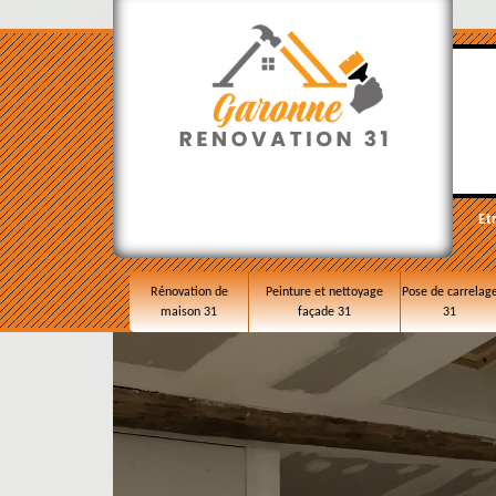
Et
Rénovation de
Peinture et nettoyage
Pose de carrelag
maison 31
façade 31
31