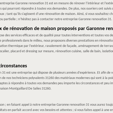
entreprise Garonne renovation 31 est en mesure de rénover l’intérieur et l’extér
ts qui pourront répondre à toutes vos demandes. De plus, nos ouvriers ont suivis
aux ; tant qu’ils s’agissent d’une rénovation de maison. Ainsi, si vous souhaitez
u partielle ; n’hésitez pas à contacter notre entreprise Garonne renovation 31.
aux de rénovation de maison proposés par Garonne re
e des services efficaces et de qualité pour toutes interventions et toutes vos
ue professionnels dans le milieu, nous proposons diverses prestations en rénova
olation thermique par l’extérieur, ravalement de façade, aménagement de terras
alier, placard et dressing sur mesure, rénovation cuisine, salle de bain, isolat
circonstances
31 est une entreprise qui dispose de plusieurs années d’expérience. Et afin de v
n de nos techniciens polyvalents 31260 des matériaux modernes qui sont à la poin
ait aptes à répondre à toutes vos demandes peu importe les circonstances et peu 
maison Montgaillard De Salies 31260.
 ; en faisant appel à notre entreprise Garonne renovation 31 vous aurez toujour
tats en parfait accord avec vos besoins et attentes ; si vous faites appel à une 