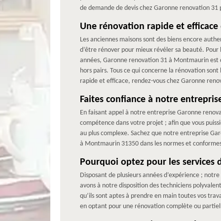
de demande de devis chez Garonne renovation 31 po
Une rénovation rapide et efficac
Les anciennes maisons sont des biens encore authenti
d’être rénover pour mieux révéler sa beauté. Pour l
années, Garonne renovation 31 à Montmaurin est déj
hors pairs. Tous ce qui concerne la rénovation son
rapide et efficace, rendez-vous chez Garonne ren
Faites confiance à notre entrepri
En faisant appel à notre entreprise Garonne renovat
compétence dans votre projet ; afin que vous puiss
au plus complexe. Sachez que notre entreprise Gar
à Montmaurin 31350 dans les normes et conformes à
Pourquoi optez pour les services
Disposant de plusieurs années d’expérience ; notre 
avons à notre disposition des techniciens polyvalen
qu’ils sont aptes à prendre en main toutes vos trav
en optant pour une rénovation complète ou partiell