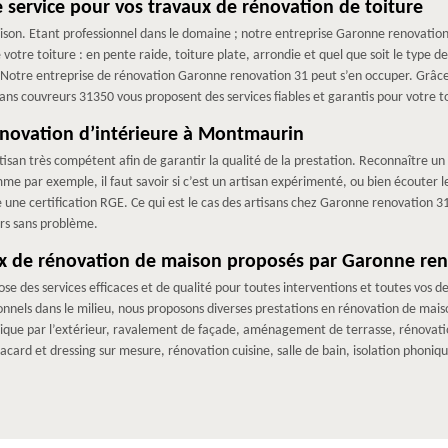
 service pour vos travaux de rénovation de toiture
ison. Etant professionnel dans le domaine ; notre entreprise Garonne renovatio
otre toiture : en pente raide, toiture plate, arrondie et quel que soit le type d
... Notre entreprise de rénovation Garonne renovation 31 peut s’en occuper. Grâc
sans couvreurs 31350 vous proposent des services fiables et garantis pour votre t
rénovation d’intérieure à Montmaurin
tisan très compétent afin de garantir la qualité de la prestation. Reconnaître un b
mme par exemple, il faut savoir si c’est un artisan expérimenté, ou bien écoute
de une certification RGE. Ce qui est le cas des artisans chez Garonne renovation 
rs sans problème.
aux de rénovation de maison proposés par Garonne re
e des services efficaces et de qualité pour toutes interventions et toutes vos
onnels dans le milieu, nous proposons diverses prestations en rénovation de mai
mique par l’extérieur, ravalement de façade, aménagement de terrasse, rénovatio
card et dressing sur mesure, rénovation cuisine, salle de bain, isolation phoni