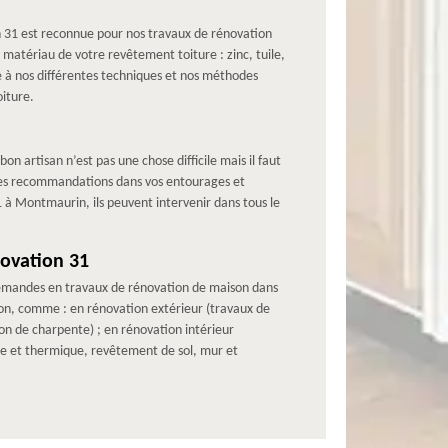
n 31 est reconnue pour nos travaux de rénovation
e matériau de votre revêtement toiture : zinc, tuile,
e à nos différentes techniques et nos méthodes
oiture.
on artisan n’est pas une chose difficile mais il faut
r les recommandations dans vos entourages et
31 à Montmaurin, ils peuvent intervenir dans tous le
novation 31
 demandes en travaux de rénovation de maison dans
son, comme : en rénovation extérieur (travaux de
n de charpente) ; en rénovation intérieur
que et thermique, revêtement de sol, mur et