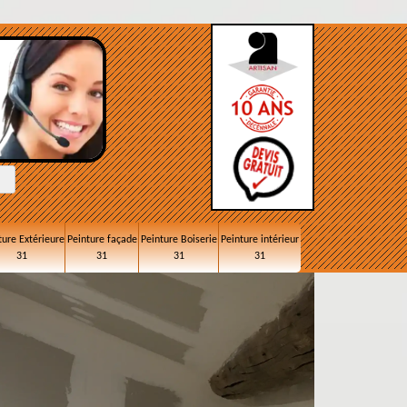
ture Extérieure
Peinture façade
Peinture Boiserie
Peinture intérieur
31
31
31
31