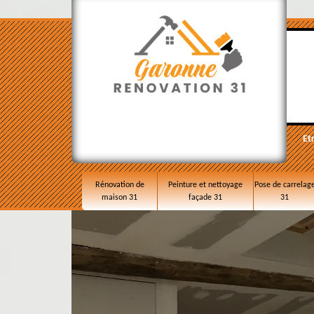
Et
Rénovation de
Peinture et nettoyage
Pose de carrelag
maison 31
façade 31
31