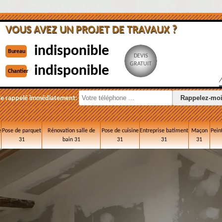
VOUS AVEZ UN PROJET DE TRAVAUX ?
indisponible
Bureau
DEVIS
GRATUIT
indisponible
Chantier
re rappelé immédiatement:
e
Pose de parquet
Rénovation salle de
Pose de cuisine
Entreprise batiment
Maçon
Pein
31
bain 31
31
31
31