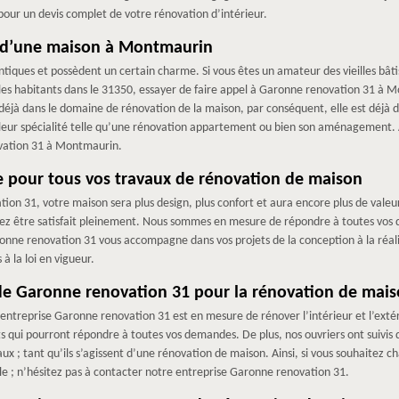
ur un devis complet de votre rénovation d’intérieur.
e d’une maison à Montmaurin
ques et possèdent un certain charme. Si vous êtes un amateur des vieilles bâtisses
es habitants dans le 31350, essayer de faire appel à Garonne renovation 31 à Mo
à dans le domaine de rénovation de la maison, par conséquent, elle est déjà da
t leur spécialité telle qu’une rénovation appartement ou bien son aménagement. A
ovation 31 à Montmaurin.
se pour tous vos travaux de rénovation de maison
ion 31, votre maison sera plus design, plus confort et aura encore plus de valeu
iez être satisfait pleinement. Nous sommes en mesure de répondre à toutes vos d
onne renovation 31 vous accompagne dans vos projets de la conception à la réal
 la loi en vigueur.
 de Garonne renovation 31 pour la rénovation de mais
entreprise Garonne renovation 31 est en mesure de rénover l’intérieur et l’extér
ts qui pourront répondre à toutes vos demandes. De plus, nos ouvriers ont suivis
aux ; tant qu’ils s’agissent d’une rénovation de maison. Ainsi, si vous souhaite
e ; n’hésitez pas à contacter notre entreprise Garonne renovation 31.