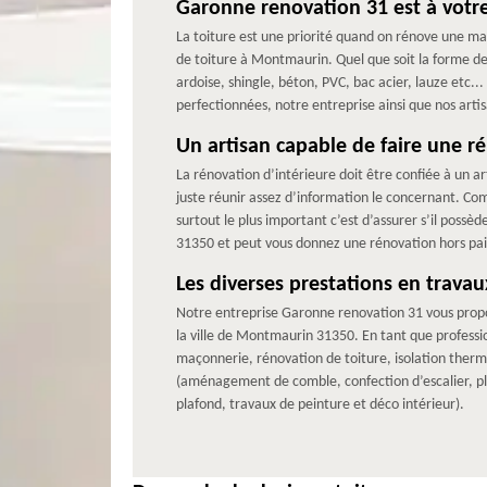
Garonne renovation 31 est à votre
La toiture est une priorité quand on rénove une ma
de toiture à Montmaurin. Quel que soit la forme de v
ardoise, shingle, béton, PVC, bac acier, lauze etc
perfectionnées, notre entreprise ainsi que nos arti
Un artisan capable de faire une 
La rénovation d’intérieure doit être confiée à un ar
juste réunir assez d’information le concernant. Co
surtout le plus important c’est d’assurer s’il possè
31350 et peut vous donnez une rénovation hors pai
Les diverses prestations en trav
Notre entreprise Garonne renovation 31 vous propos
la ville de Montmaurin 31350. En tant que professi
maçonnerie, rénovation de toiture, isolation ther
(aménagement de comble, confection d’escalier, pla
plafond, travaux de peinture et déco intérieur).