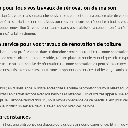
se pour tous vos travaux de rénovation de maison
ion 31, votre maison sera plus design, plus confort et aura encore plus de valeu
iez être satisfait pleinement. Nous sommes en mesure de répondre à toutes vos d
onne renovation 31 vous accompagne dans vos projets de la conception à la réal
mes à la loi en vigueur.
 service pour vos travaux de rénovation de toiture
ison. Etant professionnel dans le domaine ; notre entreprise Garonne renovatio
me de votre toiture : en pente raide, toiture plate, arrondie et quel que soit le t
ze etc... Notre entreprise de rénovation Garonne renovation 31 peut s’en occuper.
 nos artisans couvreurs 31110 vous proposent des services fiables et garantis po
 ; en faisant appel à notre entreprise Garonne renovation 31 vous aurez toujour
tats en parfait accord avec vos besoins et attentes ; si vous faites appel à une 
rise Garonne renovation 31, nous avons conscience de ce besoin. C’est pour cel
 leur offrir un service de qualité en accord avec ces besoins.
circonstances
31 est une entreprise qui dispose de plusieurs années d’expérience. Et afin de v