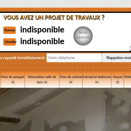
VOUS AVEZ UN PROJET DE TRAVAUX ?
indisponible
Bureau
DEVIS
GRATUIT
indisponible
Chantier
re rappelé immédiatement:
e
Pose de parquet
Rénovation salle de
Pose de cuisine
Entreprise batiment
Maçon
Pein
31
bain 31
31
31
31