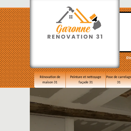
Et
Rénovation de
Peinture et nettoyage
Pose de carrelag
maison 31
façade 31
31