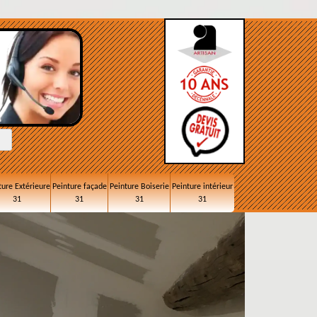
ture Extérieure
Peinture façade
Peinture Boiserie
Peinture intérieur
31
31
31
31