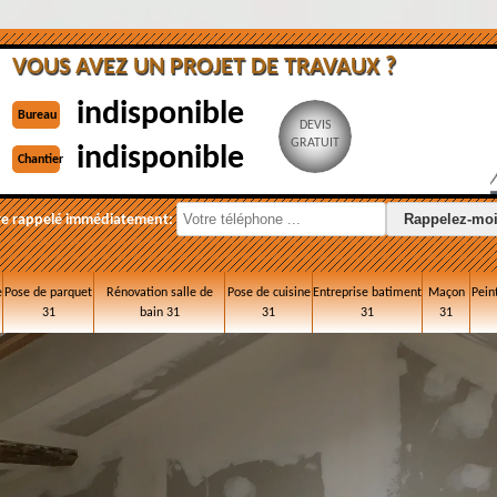
VOUS AVEZ UN PROJET DE TRAVAUX ?
indisponible
Bureau
DEVIS
GRATUIT
indisponible
Chantier
re rappelé immédiatement:
e
Pose de parquet
Rénovation salle de
Pose de cuisine
Entreprise batiment
Maçon
Pein
31
bain 31
31
31
31