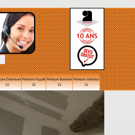
ture Extérieure
Peinture façade
Peinture Boiserie
Peinture intérieur
31
31
31
31