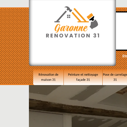
Et
Rénovation de
Peinture et nettoyage
Pose de carrelag
maison 31
façade 31
31