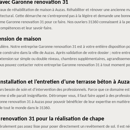
n avec Garonne renovation 31
avaux de réhabilitation de maison à Auzas. Réhabiliter et rénover une ancienne ma
itectural. Cette démarche ne s'entreprend pas à la légère et demande une bonne o
omme Garonne renovation 31 pour ce faire. Nos ouvriers 31360 connaissent à la p
 compétences et leur savoir-faire.
ension de maison
ière. Notre entreprise Garonne renovation 31 est à votre entière disposition
 construire dans la ville de Auzas. Après validation de votre dossier ; notre en
: extension sur simple ou double niveau, chambres supplémentaires, agrandisseme
us pouvez contacter notre entreprise Garonne renovation 31 à tout moment pou
stallation et l’entretien d’une terrasse béton à Auza
s besoin de soin et d’intervention des professionnels. Parce que ce domaine est
me si elle parait insignifiante. Détromper vous, il faut faire appel à des professio
ronne renovation 31 à Auzas pour pouvoir bénéficier de leur expertise en matièr
 de tout le monde dans le 31360.
renovation 31 pour la réalisation de chape
ralement pas assez lisse pour poser directement un revêtement de sol. Il est né