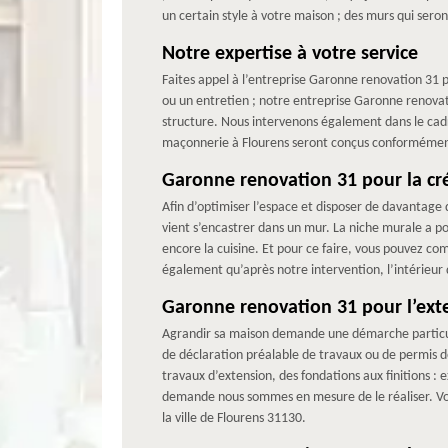
un certain style à votre maison ; des murs qui seron
Notre expertise à votre service
Faites appel à l’entreprise Garonne renovation 31 
ou un entretien ; notre entreprise Garonne renovati
structure. Nous intervenons également dans le ca
maçonnerie à Flourens seront conçus conformément
Garonne renovation 31 pour la cr
Afin d’optimiser l’espace et disposer de davantage 
vient s’encastrer dans un mur. La niche murale a po
encore la cuisine. Et pour ce faire, vous pouvez c
également qu’après notre intervention, l’intérieur 
Garonne renovation 31 pour l’ext
Agrandir sa maison demande une démarche particul
de déclaration préalable de travaux ou de permis de
travaux d’extension, des fondations aux finitions 
demande nous sommes en mesure de le réaliser. Vo
la ville de Flourens 31130.