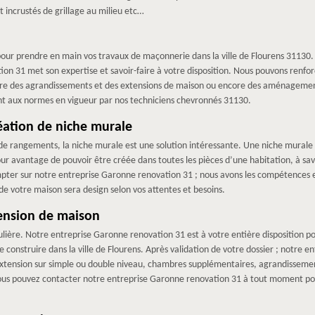
t incrustés de grillage au milieu etc…
pour prendre en main vos travaux de maçonnerie dans la ville de Flourens 31130.
on 31 met son expertise et savoir-faire à votre disposition. Nous pouvons renfor
dre des agrandissements et des extensions de maison ou encore des aménagemen
 aux normes en vigueur par nos techniciens chevronnés 31130.
éation de niche murale
de rangements, la niche murale est une solution intéressante. Une niche murale e
ur avantage de pouvoir être créée dans toutes les pièces d’une habitation, à savoi
ompter sur notre entreprise Garonne renovation 31 ; nous avons les compétences 
de votre maison sera design selon vos attentes et besoins.
ension de maison
ière. Notre entreprise Garonne renovation 31 est à votre entière disposition
 construire dans la ville de Flourens. Après validation de votre dossier ; notre 
: extension sur simple ou double niveau, chambres supplémentaires, agrandisseme
us pouvez contacter notre entreprise Garonne renovation 31 à tout moment pou