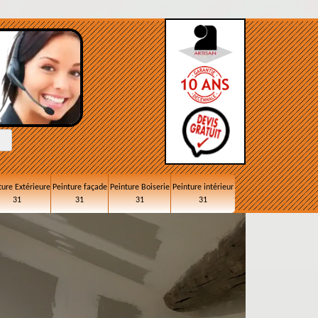
ture Extérieure
Peinture façade
Peinture Boiserie
Peinture intérieur
31
31
31
31