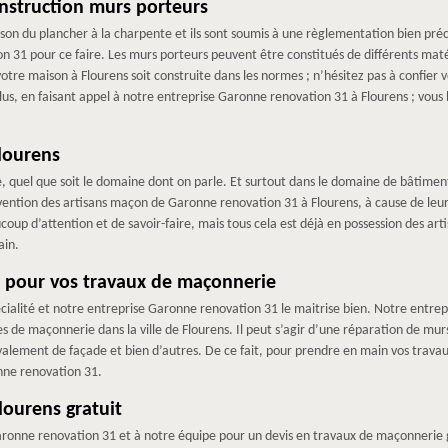
nstruction murs porteurs
son du plancher à la charpente et ils sont soumis à une règlementation bien précis
31 pour ce faire. Les murs porteurs peuvent être constitués de différents matér
votre maison à Flourens soit construite dans les normes ; n’hésitez pas à confier
, en faisant appel à notre entreprise Garonne renovation 31 à Flourens ; vous bé
lourens
e, quel que soit le domaine dont on parle. Et surtout dans le domaine de bâtimen
tervention des artisans maçon de Garonne renovation 31 à Flourens, à cause de le
coup d’attention et de savoir-faire, mais tous cela est déjà en possession des a
ain.
 pour vos travaux de maçonnerie
cialité et notre entreprise Garonne renovation 31 le maitrise bien. Notre entr
ges de maçonnerie dans la ville de Flourens. Il peut s’agir d’une réparation de 
avalement de façade et bien d’autres. De ce fait, pour prendre en main vos travau
onne renovation 31.
lourens gratuit
aronne renovation 31 et à notre équipe pour un devis en travaux de maçonnerie gr