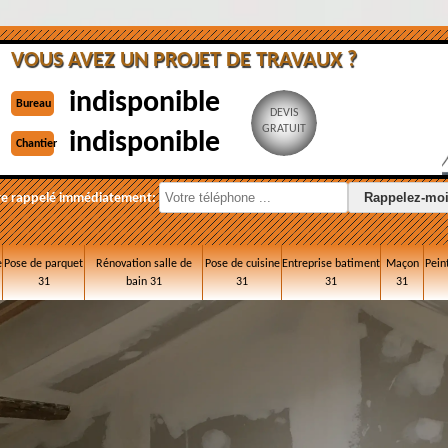
VOUS AVEZ UN PROJET DE TRAVAUX ?
indisponible
Bureau
DEVIS
GRATUIT
indisponible
Chantier
re rappelé immédiatement:
e
Pose de parquet
Rénovation salle de
Pose de cuisine
Entreprise batiment
Maçon
Pein
31
bain 31
31
31
31