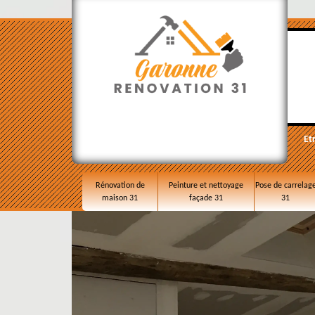
Et
Rénovation de
Peinture et nettoyage
Pose de carrelag
maison 31
façade 31
31