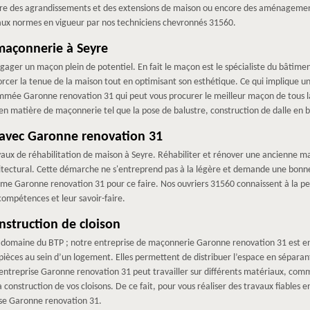
dre des agrandissements et des extensions de maison ou encore des aménagemen
ux normes en vigueur par nos techniciens chevronnés 31560.
 maçonnerie à Seyre
gager un maçon plein de potentiel. En fait le maçon est le spécialiste du bâtiment
orcer la tenue de la maison tout en optimisant son esthétique. Ce qui implique u
nommée Garonne renovation 31 qui peut vous procurer le meilleur maçon de tous l
 en matière de maçonnerie tel que la pose de balustre, construction de dalle en b
n avec Garonne renovation 31
avaux de réhabilitation de maison à Seyre. Réhabiliter et rénover une ancienne ma
itectural. Cette démarche ne s'entreprend pas à la légère et demande une bonne o
omme Garonne renovation 31 pour ce faire. Nos ouvriers 31560 connaissent à la p
 compétences et leur savoir-faire.
nstruction de cloison
 domaine du BTP ; notre entreprise de maçonnerie Garonne renovation 31 est en 
ièces au sein d’un logement. Elles permettent de distribuer l’espace en séparan
entreprise Garonne renovation 31 peut travailler sur différents matériaux, comme 
 construction de vos cloisons. De ce fait, pour vous réaliser des travaux fiables e
rise Garonne renovation 31.