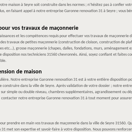
votre maison à Seyre soit construite dans les normes ; n’hésitez pas à confier vo
, en faisant appel à notre entreprise Garonne renovation 31 à Seyre ; vous bénéf
 pour vos travaux de maçonnerie
issances et les compétences requis pour effectuer vos travaux de maçonnerie dan
des travaux de petites maçonnerie (construction de cloison, construction de plaf
s etc…), grosse maçonnerie (chapes, dalles, fondations, murs, aménagement ex
e disposition nos techniciens 31560 chevronnés. Ainsi, soyez confiant et faites 
ble.
ension de maison
ière. Notre entreprise Garonne renovation 31 est à votre entière disposition
 construire dans la ville de Seyre. Après validation de votre dossier ; notre en
ion sur simple ou double niveau, chambres supplémentaires, agrandissement ou d
 contacter notre entreprise Garonne renovation 31 à tout moment pour assurer v
pour prendre en main vos travaux de maçonnerie dans la ville de Seyre 31560. Qu
31 met son expertise et savoir-faire à votre disposition. Nous pouvons renforcer