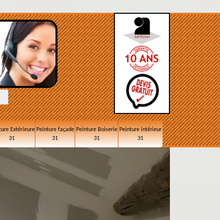
ture Extérieure
Peinture façade
Peinture Boiserie
Peinture intérieur
31
31
31
31