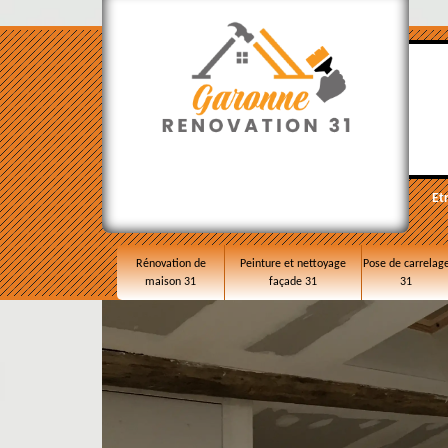
Et
Rénovation de
Peinture et nettoyage
Pose de carrelag
maison 31
façade 31
31