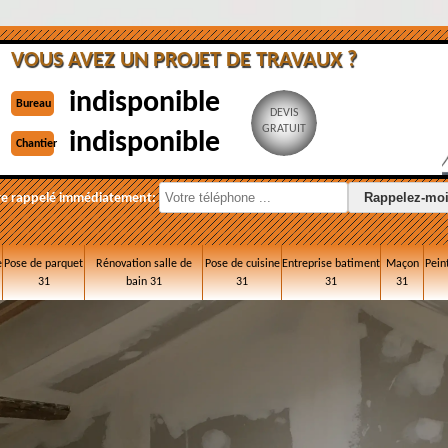
VOUS AVEZ UN PROJET DE TRAVAUX ?
indisponible
Bureau
DEVIS
GRATUIT
indisponible
Chantier
re rappelé immédiatement:
e
Pose de parquet
Rénovation salle de
Pose de cuisine
Entreprise batiment
Maçon
Pein
31
bain 31
31
31
31