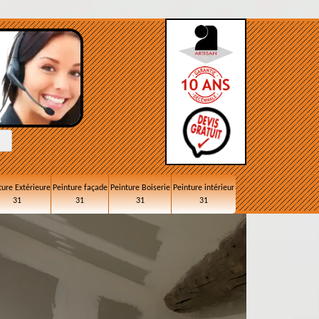
ture Extérieure
Peinture façade
Peinture Boiserie
Peinture intérieur
31
31
31
31