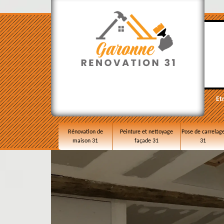
Et
Rénovation de
Peinture et nettoyage
Pose de carrelag
maison 31
façade 31
31