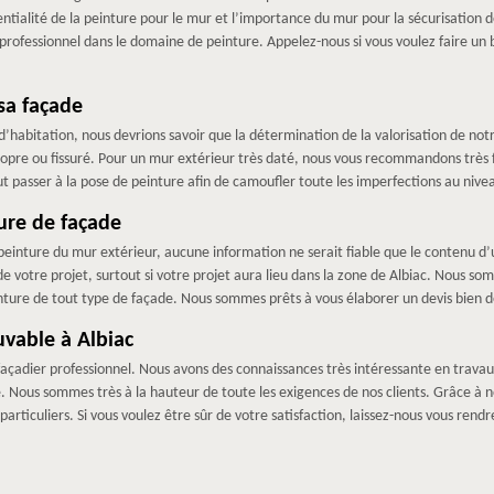
tialité de la peinture pour le mur et l’importance du mur pour la sécurisation de
 professionnel dans le domaine de peinture. Appelez-nous si vous voulez faire un
 sa façade
’habitation, nous devrions savoir que la détermination de la valorisation de notr
ropre ou fissuré. Pour un mur extérieur très daté, nous vous recommandons très 
aut passer à la pose de peinture afin de camoufler toute les imperfections au nive
ture de façade
einture du mur extérieur, aucune information ne serait fiable que le contenu d’un
 de votre projet, surtout si votre projet aura lieu dans la zone de Albiac. Nous s
nture de tout type de façade. Nous sommes prêts à vous élaborer un devis bien dé
uvable à Albiac
açadier professionnel. Nous avons des connaissances très intéressante en travau
ble. Nous sommes très à la hauteur de toute les exigences de nos clients. Grâce 
articuliers. Si vous voulez être sûr de votre satisfaction, laissez-nous vous rendre