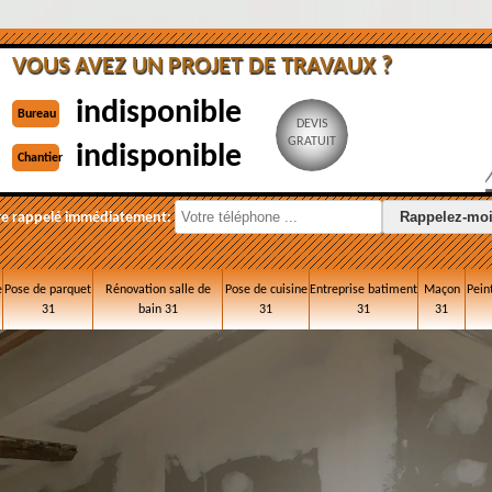
VOUS AVEZ UN PROJET DE TRAVAUX ?
indisponible
Bureau
DEVIS
GRATUIT
indisponible
Chantier
re rappelé immédiatement:
e
Pose de parquet
Rénovation salle de
Pose de cuisine
Entreprise batiment
Maçon
Pein
31
bain 31
31
31
31