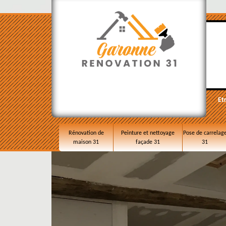
Et
Rénovation de
Peinture et nettoyage
Pose de carrelag
maison 31
façade 31
31