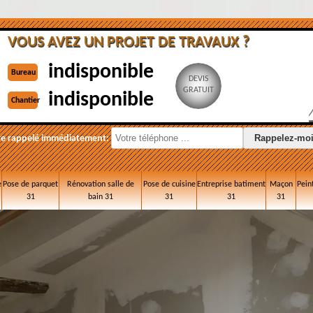
VOUS AVEZ UN PROJET DE TRAVAUX ?
indisponible
Bureau
DEVIS
GRATUIT
indisponible
Chantier
re rappelé immédiatement:
e
Pose de parquet
Rénovation salle de
Pose de cuisine
Entreprise batiment
Maçon
Pein
31
bain 31
31
31
31