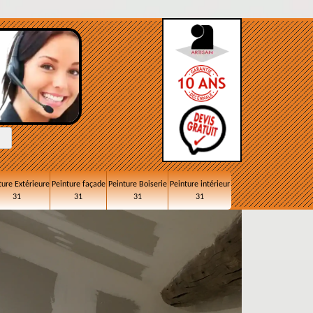
ture Extérieure
Peinture façade
Peinture Boiserie
Peinture intérieur
31
31
31
31