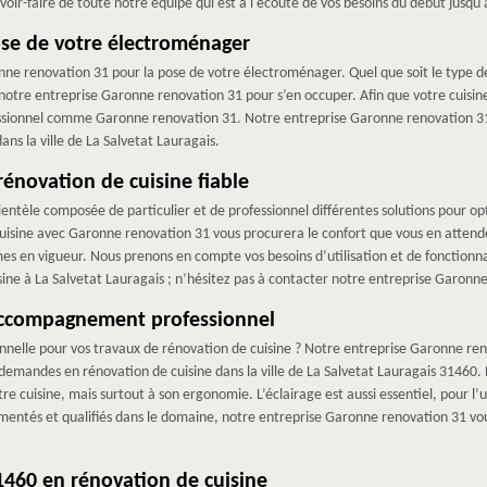
voir-faire de toute notre équipe qui est à l'écoute de vos besoins du début jusqu'
se de votre électroménager
onne renovation 31 pour la pose de votre électroménager. Quel que soit le type d
notre entreprise Garonne renovation 31 pour s’en occuper. Afin que votre cuisine 
fessionnel comme Garonne renovation 31. Notre entreprise Garonne renovation 31
ns la ville de La Salvetat Lauragais.
énovation de cuisine fiable
entèle composée de particulier et de professionnel différentes solutions pour opti
sine avec Garonne renovation 31 vous procurera le confort que vous en attendez
es en vigueur. Nous prenons en compte vos besoins d’utilisation et de fonctionnal
isine à La Salvetat Lauragais ; n’hésitez pas à contacter notre entreprise Garonn
accompagnement professionnel
nnelle pour vos travaux de rénovation de cuisine ? Notre entreprise Garonne reno
demandes en rénovation de cuisine dans la ville de La Salvetat Lauragais 31460.
tre cuisine, mais surtout à son ergonomie. L’éclairage est aussi essentiel, pour l’
entés et qualifiés dans le domaine, notre entreprise Garonne renovation 31 vou
31460 en rénovation de cuisine