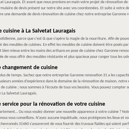
tat Lauragais. Et avant que nous prenions en main votre projet de rénovation de 
e formulaire de devis présent sur notre site avec vos coordonnées. Et suite à votre
faire une demande de devis rénovation de cuisine chez notre entreprise Garonne 
cuisine à La Salvetat Lauragais
otidienne, parce que c’est là que s’opère la magie de la nourriture. Afin de pouvoir
des meubles de cuisines. En effet les meubles de cuisine doivent être posés par de
st bien mieux entre les mains des artisans en pose de cuisine chez Garonne renova
de vous offrir des meubles résistante et plus spacieux pour ranger tous les uste
e changement de cuisine
le plus de temps. Sachez que notre entreprise Garonne renovation 31 a les capaci
plusieurs années d’expérience dans le domaine de la rénovation de maison, notr
 cuisine ; nous sommes à l’écoute de tous vos besoins. Vous pouvez compter su
e La Salvetat Lauragais.
 service pour la rénovation de votre cuisine
partement… Ou vous voulez donner une nouvelle apparence à votre cuisine ? Not
 nous vous conseillons. N’ayez aucune inquiétude, nous protégeons les lieux et vos 
chevronnés 31460 s’assureront de vous fournir des travaux fiables qui soient parf