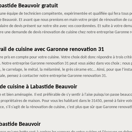
bastide Beauvoir gratuit
ne équipe de technicien compétente, expérimentée et qualifiée qui fera tous pou
e Beauvoir. Et avant que nous prenions en main votre projet de rénovation de cu
ormulaire de devis présent sur notre site avec vos coordonnées. Et suite à votre dem
faire une demande de devis rénovation de cuisine chez notre entreprise Garonne 
avail de cuisine avec Garonne renovation 31
tre pris en compte pour votre cuisine. Votre choix doit donc répondre à trois critèr
eur. Notre entreprise Garonne renovation 31 peut vous aidez dans vos choix ; nous 
re, le carrelage, le métal, la mélaminé, le grès cérame etc… Ainsi, pour que l’insta
otale, pensez à contacter notre entreprise Garonne renovation 31.
de cuisine à Labastide Beauvoir
 et bien aménagée. Il est préférable de s'y sentir à l'aise puisqu’on passe beauco
ropriétaires de maison. Pour vous les habitant dans le 31450, pensé à faire vo
e, s’il s’agit de la rénovation de cuisine, c’est plus que sûr que Garonne renovat
bastide Beauvoir