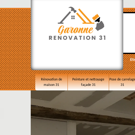
Et
Rénovation de
Peinture et nettoyage
Pose de carrelag
maison 31
façade 31
31