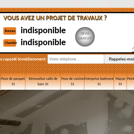
VOUS AVEZ UN PROJET DE TRAVAUX ?
indisponible
Bureau
DEVIS
GRATUIT
indisponible
Chantier
re rappelé immédiatement:
e
Pose de parquet
Rénovation salle de
Pose de cuisine
Entreprise batiment
Maçon
Pein
31
bain 31
31
31
31