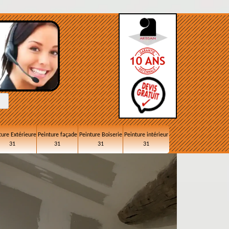
ture Extérieure
Peinture façade
Peinture Boiserie
Peinture intérieur
31
31
31
31