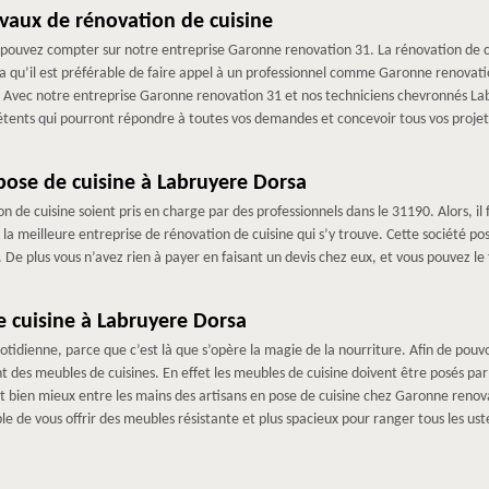
avaux de rénovation de cuisine
 pouvez compter sur notre entreprise Garonne renovation 31. La rénovation de c
a qu’il est préférable de faire appel à un professionnel comme Garonne renovati
a. Avec notre entreprise Garonne renovation 31 et nos techniciens chevronnés Lab
étents qui pourront répondre à toutes vos demandes et concevoir tous vos projet
pose de cuisine à Labruyere Dorsa
n de cuisine soient pris en charge par des professionnels dans le 31190. Alors, i
la meilleure entreprise de rénovation de cuisine qui s’y trouve. Cette société p
 De plus vous n’avez rien à payer en faisant un devis chez eux, et vous pouvez l
 cuisine à Labruyere Dorsa
otidienne, parce que c’est là que s’opère la magie de la nourriture. Afin de pouvoir
des meubles de cuisines. En effet les meubles de cuisine doivent être posés par de
st bien mieux entre les mains des artisans en pose de cuisine chez Garonne renov
de vous offrir des meubles résistante et plus spacieux pour ranger tous les uste