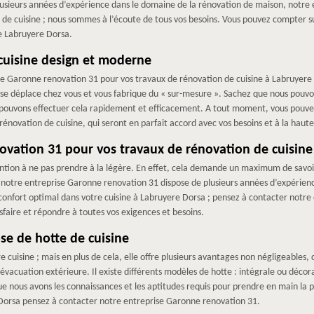
plusieurs années d’expérience dans le domaine de la rénovation de maison, notr
 cuisine ; nous sommes à l’écoute de tous vos besoins. Vous pouvez compter su
de Labruyere Dorsa.
cuisine design et moderne
se Garonne renovation 31 pour vos travaux de rénovation de cuisine à Labruyere 
 se déplace chez vous et vous fabrique du « sur-mesure ». Sachez que nous pouv
s pouvons effectuer cela rapidement et efficacement. A tout moment, vous pouv
rénovation de cuisine, qui seront en parfait accord avec vos besoins et à la haut
vation 31 pour vos travaux de rénovation de cuisine
vention à ne pas prendre à la légère. En effet, cela demande un maximum de savo
, notre entreprise Garonne renovation 31 dispose de plusieurs années d’expérien
n confort optimal dans votre cuisine à Labruyere Dorsa ; pensez à contacter notr
sfaire et répondre à toutes vos exigences et besoins.
se de hotte de cuisine
e cuisine ; mais en plus de cela, elle offre plusieurs avantages non négligeables, 
d’évacuation extérieure. Il existe différents modèles de hotte : intégrale ou déco
ue nous avons les connaissances et les aptitudes requis pour prendre en main la 
e Dorsa pensez à contacter notre entreprise Garonne renovation 31.