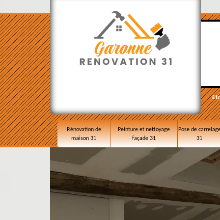
Et
Rénovation de
Peinture et nettoyage
Pose de carrelag
maison 31
façade 31
31