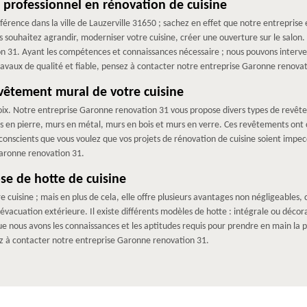
 professionnel en rénovation de cuisine
érence dans la ville de Lauzerville 31650 ; sachez en effet que notre entreprise
 souhaitez agrandir, moderniser votre cuisine, créer une ouverture sur le salon
ion 31. Ayant les compétences et connaissances nécessaire ; nous pouvons interv
s travaux de qualité et fiable, pensez à contacter notre entreprise Garonne renova
vêtement mural de votre cuisine
choix. Notre entreprise Garonne renovation 31 vous propose divers types de rev
s en pierre, murs en métal, murs en bois et murs en verre. Ces revêtements ont 
scients que vous voulez que vos projets de rénovation de cuisine soient impecca
aronne renovation 31.
se de hotte de cuisine
e cuisine ; mais en plus de cela, elle offre plusieurs avantages non négligeables, 
d’évacuation extérieure. Il existe différents modèles de hotte : intégrale ou déco
e nous avons les connaissances et les aptitudes requis pour prendre en main la pos
sez à contacter notre entreprise Garonne renovation 31.