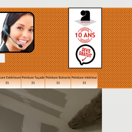
ture Extérieure
Peinture façade
Peinture Boiserie
Peinture intérieur
31
31
31
31