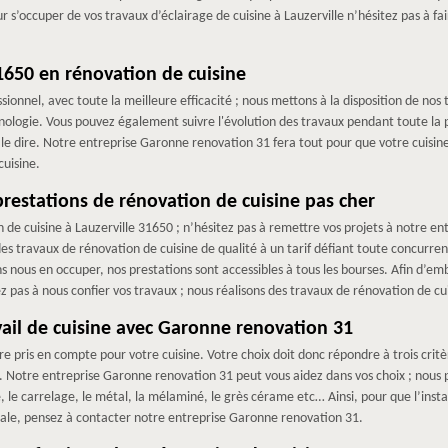
ur s’occuper de vos travaux d’éclairage de cuisine à Lauzerville n’hésitez pas à 
31650 en rénovation de cuisine
sionnel, avec toute la meilleure efficacité ; nous mettons à la disposition de nos
nologie. Vous pouvez également suivre l'évolution des travaux pendant toute la p
us le dire. Notre entreprise Garonne renovation 31 fera tout pour que votre cuisi
cuisine.
restations de rénovation de cuisine pas cher
n de cuisine à Lauzerville 31650 ; n’hésitez pas à remettre vos projets à notre en
des travaux de rénovation de cuisine de qualité à un tarif défiant toute concurrenc
nous en occuper, nos prestations sont accessibles à tous les bourses. Afin d’embe
z pas à nous confier vos travaux ; nous réalisons des travaux de rénovation de cui
avail de cuisine avec Garonne renovation 31
tre pris en compte pour votre cuisine. Votre choix doit donc répondre à trois critèr
eur. Notre entreprise Garonne renovation 31 peut vous aidez dans vos choix ; nous 
re, le carrelage, le métal, la mélaminé, le grès cérame etc… Ainsi, pour que l’insta
otale, pensez à contacter notre entreprise Garonne renovation 31.