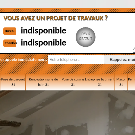
VOUS AVEZ UN PROJET DE TRAVAUX ?
indisponible
Bureau
DEVIS
GRATUIT
indisponible
Chantier
re rappelé immédiatement:
e
Pose de parquet
Rénovation salle de
Pose de cuisine
Entreprise batiment
Maçon
Pein
31
bain 31
31
31
31