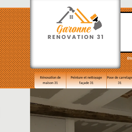
Et
Rénovation de
Peinture et nettoyage
Pose de carrelag
maison 31
façade 31
31