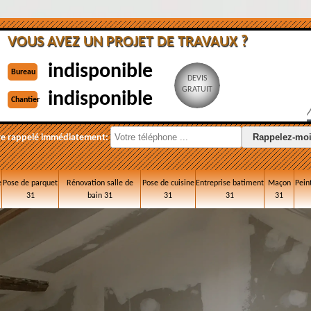
VOUS AVEZ UN PROJET DE TRAVAUX ?
indisponible
Bureau
DEVIS
GRATUIT
indisponible
Chantier
re rappelé immédiatement:
e
Pose de parquet
Rénovation salle de
Pose de cuisine
Entreprise batiment
Maçon
Pein
31
bain 31
31
31
31