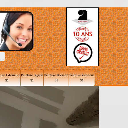
ture Extérieure
Peinture façade
Peinture Boiserie
Peinture intérieur
31
31
31
31