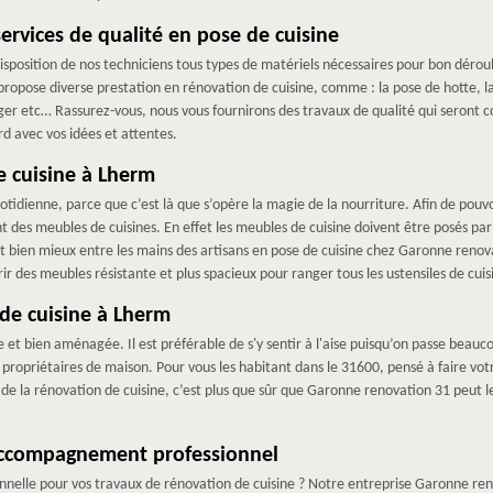
rvices de qualité en pose de cuisine
sposition de nos techniciens tous types de matériels nécessaires pour bon dérou
opose diverse prestation en rénovation de cuisine, comme : la pose de hotte, la 
er etc… Rassurez-vous, nous vous fournirons des travaux de qualité qui seront con
rd avec vos idées et attentes.
 cuisine à Lherm
otidienne, parce que c’est là que s’opère la magie de la nourriture. Afin de pouvoir
des meubles de cuisines. En effet les meubles de cuisine doivent être posés par de
st bien mieux entre les mains des artisans en pose de cuisine chez Garonne reno
r des meubles résistante et plus spacieux pour ranger tous les ustensiles de cuis
de cuisine à Lherm
 et bien aménagée. Il est préférable de s'y sentir à l'aise puisqu’on passe beauco
ropriétaires de maison. Pour vous les habitant dans le 31600, pensé à faire vo
t de la rénovation de cuisine, c’est plus que sûr que Garonne renovation 31 peut 
accompagnement professionnel
nnelle pour vos travaux de rénovation de cuisine ? Notre entreprise Garonne reno