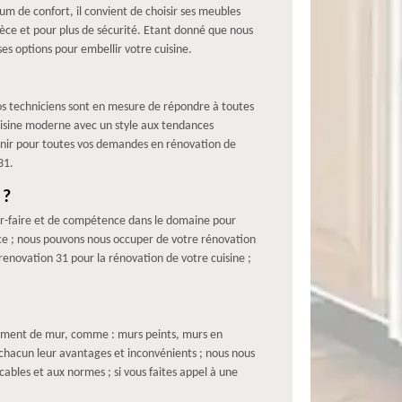
m de confort, il convient de choisir ses meubles
 pièce et pour plus de sécurité. Etant donné que nous
s options pour embellir votre cuisine.
os techniciens sont en mesure de répondre à toutes
uisine moderne avec un style aux tendances
enir pour toutes vos demandes en rénovation de
31.
 ?
ir-faire et de compétence dans le domaine pour
ce ; nous pouvons nous occuper de votre rénovation
renovation 31 pour la rénovation de votre cuisine ;
êtement de mur, comme : murs peints, murs en
chacun leur avantages et inconvénients ; nous nous
bles et aux normes ; si vous faites appel à une