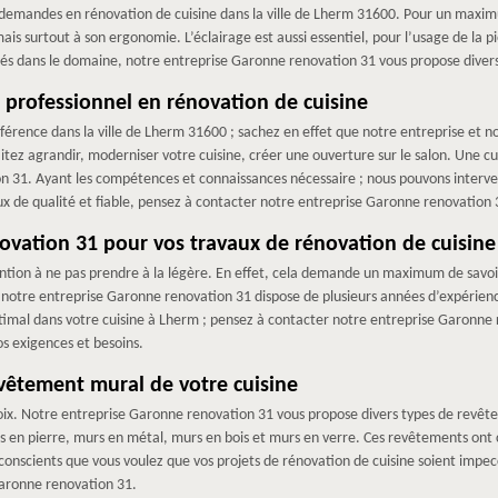
 demandes en rénovation de cuisine dans la ville de Lherm 31600. Pour un maximu
, mais surtout à son ergonomie. L’éclairage est aussi essentiel, pour l’usage de la
és dans le domaine, notre entreprise Garonne renovation 31 vous propose diverse
 professionnel en rénovation de cuisine
érence dans la ville de Lherm 31600 ; sachez en effet que notre entreprise et n
tez agrandir, moderniser votre cuisine, créer une ouverture sur le salon. Une c
ion 31. Ayant les compétences et connaissances nécessaire ; nous pouvons interv
vaux de qualité et fiable, pensez à contacter notre entreprise Garonne renovation 
vation 31 pour vos travaux de rénovation de cuisine
vention à ne pas prendre à la légère. En effet, cela demande un maximum de savo
, notre entreprise Garonne renovation 31 dispose de plusieurs années d’expérien
optimal dans votre cuisine à Lherm ; pensez à contacter notre entreprise Garonne 
os exigences et besoins.
vêtement mural de votre cuisine
choix. Notre entreprise Garonne renovation 31 vous propose divers types de rev
s en pierre, murs en métal, murs en bois et murs en verre. Ces revêtements ont 
scients que vous voulez que vos projets de rénovation de cuisine soient impecca
aronne renovation 31.