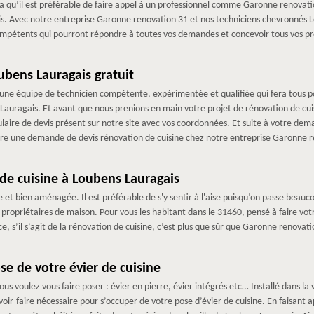
a qu’il est préférable de faire appel à un professionnel comme Garonne renovati
ais. Avec notre entreprise Garonne renovation 31 et nos techniciens chevronnés L
ompétents qui pourront répondre à toutes vos demandes et concevoir tous vos pr
ubens Lauragais gratuit
ne équipe de technicien compétente, expérimentée et qualifiée qui fera tous pou
 Lauragais. Et avant que nous prenions en main votre projet de rénovation de cui
ormulaire de devis présent sur notre site avec vos coordonnées. Et suite à votre dem
faire une demande de devis rénovation de cuisine chez notre entreprise Garonne 
de cuisine à Loubens Lauragais
 et bien aménagée. Il est préférable de s'y sentir à l'aise puisqu’on passe beauco
ropriétaires de maison. Pour vous les habitant dans le 31460, pensé à faire vo
, s’il s’agit de la rénovation de cuisine, c’est plus que sûr que Garonne renovat
e de votre évier de cuisine
us voulez vous faire poser : évier en pierre, évier intégrés etc… Installé dans la
ir-faire nécessaire pour s’occuper de votre pose d’évier de cuisine. En faisant