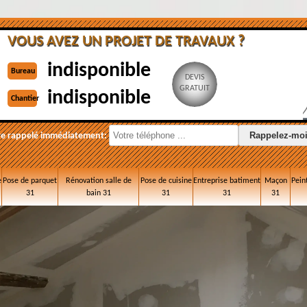
VOUS AVEZ UN PROJET DE TRAVAUX ?
indisponible
Bureau
DEVIS
GRATUIT
indisponible
Chantier
re rappelé immédiatement:
e
Pose de parquet
Rénovation salle de
Pose de cuisine
Entreprise batiment
Maçon
Pein
31
bain 31
31
31
31