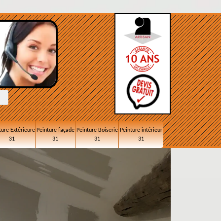
ture Extérieure
Peinture façade
Peinture Boiserie
Peinture intérieur
31
31
31
31