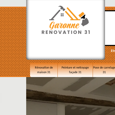
Et
Rénovation de
Peinture et nettoyage
Pose de carrelag
maison 31
façade 31
31