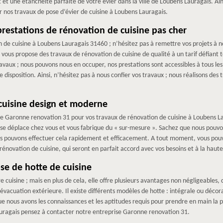
t et une étanchéité parfaite de votre évier dans la ville de Loubens Lauragais. Ain
nos travaux de pose d’évier de cuisine à Loubens Lauragais.
restations de rénovation de cuisine pas cher
n de cuisine à Loubens Lauragais 31460 ; n’hésitez pas à remettre vos projets à 
 vous propose des travaux de rénovation de cuisine de qualité à un tarif défiant 
avaux ; nous pouvons nous en occuper, nos prestations sont accessibles à tous les 
disposition. Ainsi, n’hésitez pas à nous confier vos travaux ; nous réalisons des 
cuisine design et moderne
se Garonne renovation 31 pour vos travaux de rénovation de cuisine à Loubens La
 se déplace chez vous et vous fabrique du « sur-mesure ». Sachez que nous pouv
ous pouvons effectuer cela rapidement et efficacement. A tout moment, vous po
rénovation de cuisine, qui seront en parfait accord avec vos besoins et à la haut
se de hotte de cuisine
e cuisine ; mais en plus de cela, elle offre plusieurs avantages non négligeables, 
d’évacuation extérieure. Il existe différents modèles de hotte : intégrale ou déco
e nous avons les connaissances et les aptitudes requis pour prendre en main la p
Lauragais pensez à contacter notre entreprise Garonne renovation 31.