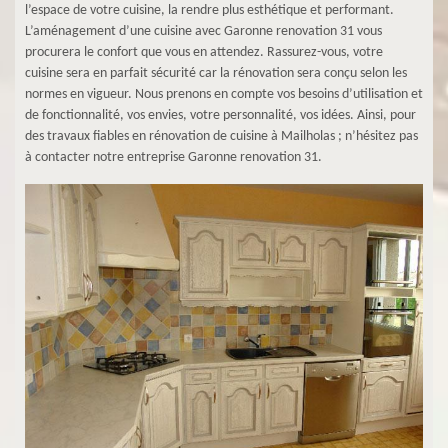
l’espace de votre cuisine, la rendre plus esthétique et performant.
L’aménagement d’une cuisine avec Garonne renovation 31 vous
procurera le confort que vous en attendez. Rassurez-vous, votre
cuisine sera en parfait sécurité car la rénovation sera conçu selon les
normes en vigueur. Nous prenons en compte vos besoins d’utilisation et
de fonctionnalité, vos envies, votre personnalité, vos idées. Ainsi, pour
des travaux fiables en rénovation de cuisine à Mailholas ; n’hésitez pas
à contacter notre entreprise Garonne renovation 31.