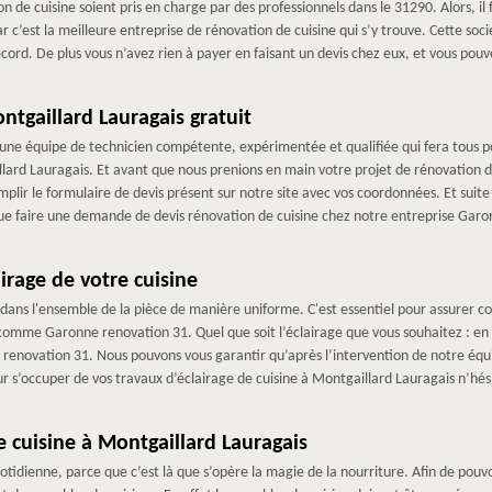
n de cuisine soient pris en charge par des professionnels dans le 31290. Alors, i
 c’est la meilleure entreprise de rénovation de cuisine qui s’y trouve. Cette so
cord. De plus vous n’avez rien à payer en faisant un devis chez eux, et vous pou
ntgaillard Lauragais gratuit
ne équipe de technicien compétente, expérimentée et qualifiée qui fera tous pou
lard Lauragais. Et avant que nous prenions en main votre projet de rénovation de 
emplir le formulaire de devis présent sur notre site avec vos coordonnées. Et suit
 que faire une demande de devis rénovation de cuisine chez notre entreprise Gar
irage de votre cuisine
 dans l'ensemble de la pièce de manière uniforme. C'est essentiel pour assurer conf
 comme Garonne renovation 31. Quel que soit l’éclairage que vous souhaitez : en s
enovation 31. Nous pouvons vous garantir qu’après l’intervention de notre équip
ur s’occuper de vos travaux d’éclairage de cuisine à Montgaillard Lauragais n’hés
 cuisine à Montgaillard Lauragais
otidienne, parce que c’est là que s’opère la magie de la nourriture. Afin de pouvoir