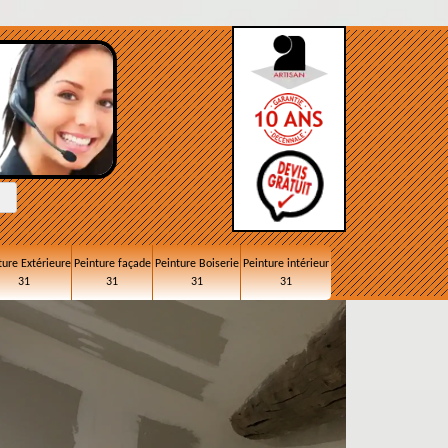
ture Extérieure
Peinture façade
Peinture Boiserie
Peinture intérieur
31
31
31
31