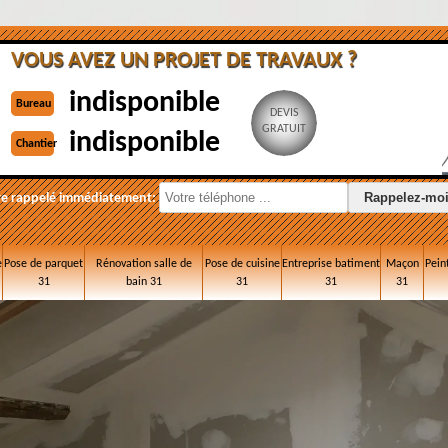
VOUS AVEZ UN PROJET DE TRAVAUX ?
indisponible
Bureau
DEVIS
GRATUIT
indisponible
Chantier
re rappelé immédiatement:
e
Pose de parquet
Rénovation salle de
Pose de cuisine
Entreprise batiment
Maçon
Pein
31
bain 31
31
31
31