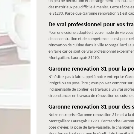
un peu de décoration et de rangement, en installant 
des matériaux peu difficile à manier. Cette tâche e
le 31290. Parce que Garonne renovation 31 est capab
De vrai professionnel pour vos tr
Pour une cuisine adaptée à votre mode de vie vous
de concentration et de compétence ; c’est pour cel
rénovation de cuisine dans la ville Montgaillard L
en faire car ce sont de vrai professionnel expérim
Montgaillard Lauragais 31290.
Garonne renovation 31 pour la po
N’hésitez pas à faire appel à notre entreprise Gar
intégré ou en pose libre ; vous pouvez compter sur 
indispensable de confier les travaux à un vrai pro
circonstances en travaux de rénovation de cuisine d
Garonne renovation 31 pour des se
Notre entreprise Garonne renovation 31 met à la di
Montgaillard Lauragais 31290. L’entreprise Garonne
pose d’évier, la pose de lave-vaisselle, le changem
Nous ferons tout pour que le résultat de travail soi