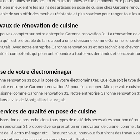
des meubles de cuisines. En effet les meubles de cuisine doivent être posés par de
st bien mieux entre les mains des artisans en pose de cuisine chez Garonne renov
le de vous offrir des meubles résistante et plus spacieux pour ranger tous les us
avaux de rénovation de cuisine
 pouvez compter sur notre entreprise Garonne renovation 31. La rénovation de c
a qu’il est préférable de faire appel à un professionnel comme Garonne renovati
auragais. Avec notre entreprise Garonne renovation 31 et nos techniciens chevron
enté et compétents qui pourront répondre à toutes vos demandes et concevoir tou
se de votre électroménager
onne renovation 31 pour la pose de votre électroménager. Quel que soit le type d
notre entreprise Garonne renovation 31 pour s’en occuper. Afin que votre cuisine 
fessionnel comme Garonne renovation 31. Notre entreprise Garonne renovation 31
ans la ville de Montgaillard Lauragais.
rvices de qualité en pose de cuisine
sposition de nos techniciens tous types de matériels nécessaires pour bon dérou
 renovation 31 propose diverse prestation en rénovation de cuisine, comme : la 
ent de l’électro-ménager etc… Rassurez-vous, nous vous fournirons des travaux de q
t parfaitement en accord avec vos idées et attentes.