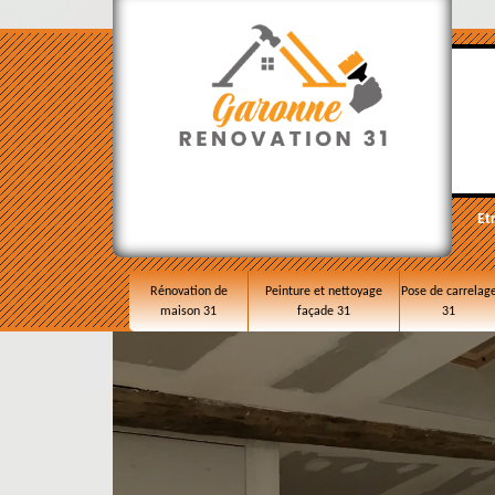
Et
Rénovation de
Peinture et nettoyage
Pose de carrelag
maison 31
façade 31
31