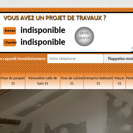
VOUS AVEZ UN PROJET DE TRAVAUX ?
indisponible
Bureau
DEVIS
GRATUIT
indisponible
Chantier
re rappelé immédiatement:
e
Pose de parquet
Rénovation salle de
Pose de cuisine
Entreprise batiment
Maçon
Pein
31
bain 31
31
31
31