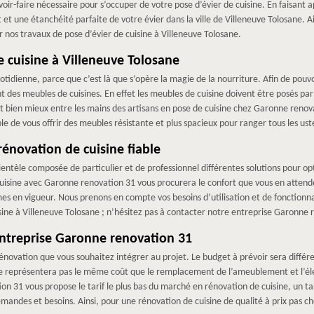
ir-faire nécessaire pour s’occuper de votre pose d’évier de cuisine. En faisant
 et une étanchéité parfaite de votre évier dans la ville de Villeneuve Tolosane. Ai
nos travaux de pose d’évier de cuisine à Villeneuve Tolosane.
 cuisine à Villeneuve Tolosane
otidienne, parce que c’est là que s’opère la magie de la nourriture. Afin de pouvoir
des meubles de cuisines. En effet les meubles de cuisine doivent être posés par de
st bien mieux entre les mains des artisans en pose de cuisine chez Garonne renova
de vous offrir des meubles résistante et plus spacieux pour ranger tous les uste
énovation de cuisine fiable
entèle composée de particulier et de professionnel différentes solutions pour opti
sine avec Garonne renovation 31 vous procurera le confort que vous en attendez
es en vigueur. Nous prenons en compte vos besoins d’utilisation et de fonctionnal
isine à Villeneuve Tolosane ; n’hésitez pas à contacter notre entreprise Garonne 
’entreprise Garonne renovation 31
novation que vous souhaitez intégrer au projet. Le budget à prévoir sera différ
e représentera pas le même coût que le remplacement de l’ameublement et l’élec
 31 vous propose le tarif le plus bas du marché en rénovation de cuisine, un ta
andes et besoins. Ainsi, pour une rénovation de cuisine de qualité à prix pas ch