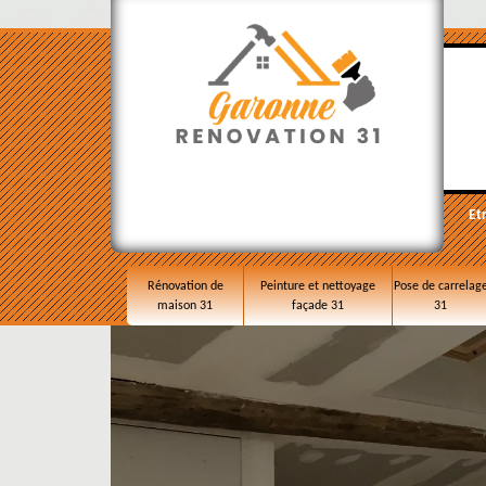
Et
Rénovation de
Peinture et nettoyage
Pose de carrelag
maison 31
façade 31
31