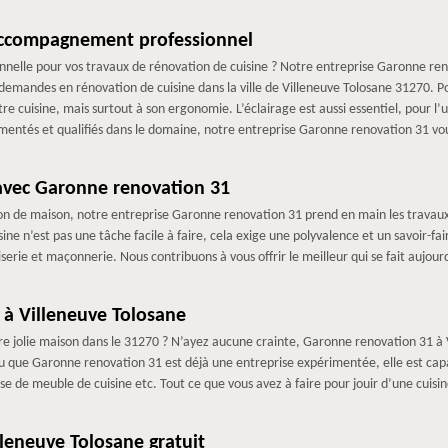
accompagnement professionnel
nnelle pour vos travaux de rénovation de cuisine ? Notre entreprise Garonne reno
 demandes en rénovation de cuisine dans la ville de Villeneuve Tolosane 31270. P
tre cuisine, mais surtout à son ergonomie. L’éclairage est aussi essentiel, pour l’
entés et qualifiés dans le domaine, notre entreprise Garonne renovation 31 vou
avec Garonne renovation 31
on de maison, notre entreprise Garonne renovation 31 prend en main les travaux 
ne n’est pas une tâche facile à faire, cela exige une polyvalence et un savoir-fai
serie et maçonnerie. Nous contribuons à vous offrir le meilleur qui se fait aujourd
 à Villeneuve Tolosane
e jolie maison dans le 31270 ? N’ayez aucune crainte, Garonne renovation 31 à Vi
 Vu que Garonne renovation 31 est déjà une entreprise expérimentée, elle est cap
pose de meuble de cuisine etc. Tout ce que vous avez à faire pour jouir d’une cuis
lleneuve Tolosane gratuit