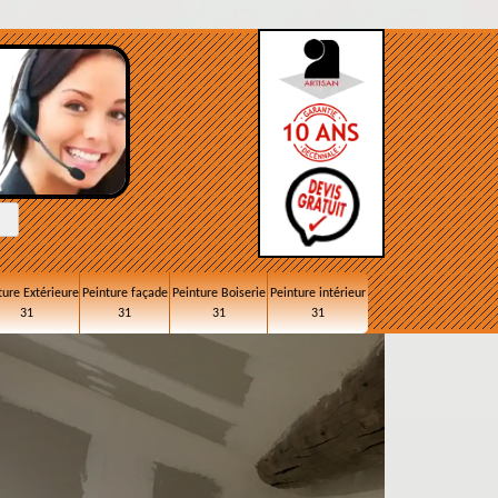
ture Extérieure
Peinture façade
Peinture Boiserie
Peinture intérieur
31
31
31
31