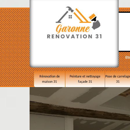
Et
Rénovation de
Peinture et nettoyage
Pose de carrelag
maison 31
façade 31
31