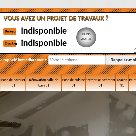
VOUS AVEZ UN PROJET DE TRAVAUX ?
indisponible
Bureau
DEVIS
GRATUIT
indisponible
Chantier
re rappelé immédiatement:
e
Pose de parquet
Rénovation salle de
Pose de cuisine
Entreprise batiment
Maçon
Pein
31
bain 31
31
31
31