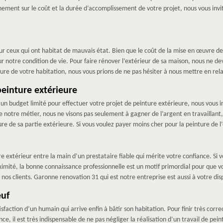
nement sur le coût et la durée d’accomplissement de votre projet, nous vous invit
 ceux qui ont habitat de mauvais état. Bien que le coût de la mise en œuvre de c
r notre condition de vie. Pour faire rénover l’extérieur de sa maison, nous ne de
nture de votre habitation, nous vous prions de ne pas hésiter à nous mettre en r
peinture extérieure
z un budget limité pour effectuer votre projet de peinture extérieure, nous vous
 notre métier, nous ne visons pas seulement à gagner de l’argent en travaillant, m
re de sa partie extérieure. Si vous voulez payer moins cher pour la peinture de l
e extérieur entre la main d’un prestataire fiable qui mérite votre confiance. Si 
ximité, la bonne connaissance professionnelle est un motif primordial pour que vo
os clients. Garonne renovation 31 qui est notre entreprise est aussi à votre disp
euf
sfaction d’un humain qui arrive enfin à bâtir son habitation. Pour finir très co
ce, il est très indispensable de ne pas négliger la réalisation d’un travail de pein