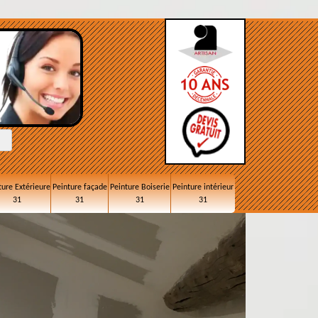
ture Extérieure
Peinture façade
Peinture Boiserie
Peinture intérieur
31
31
31
31