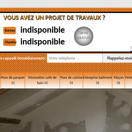
VOUS AVEZ UN PROJET DE TRAVAUX ?
indisponible
Bureau
DEVIS
GRATUIT
indisponible
Chantier
re rappelé immédiatement:
e
Pose de parquet
Rénovation salle de
Pose de cuisine
Entreprise batiment
Maçon
Pein
31
bain 31
31
31
31