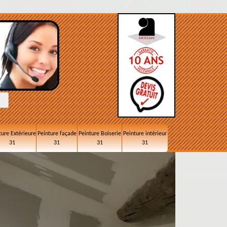
ture Extérieure
Peinture façade
Peinture Boiserie
Peinture intérieur
31
31
31
31