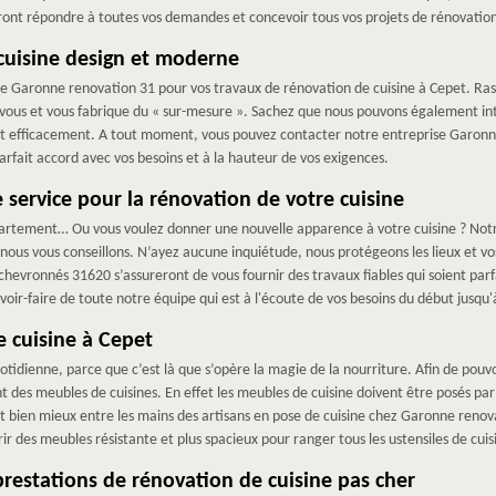
ont répondre à toutes vos demandes et concevoir tous vos projets de rénovation
cuisine design et moderne
se Garonne renovation 31 pour vos travaux de rénovation de cuisine à Cepet. Rass
ous et vous fabrique du « sur-mesure ». Sachez que nous pouvons également inte
t efficacement. A tout moment, vous pouvez contacter notre entreprise Garonne
arfait accord avec vos besoins et à la hauteur de vos exigences.
 service pour la rénovation de votre cuisine
partement… Ou vous voulez donner une nouvelle apparence à votre cuisine ? Not
 nous vous conseillons. N’ayez aucune inquiétude, nous protégeons les lieux et vos 
chevronnés 31620 s’assureront de vous fournir des travaux fiables qui soient parf
voir-faire de toute notre équipe qui est à l'écoute de vos besoins du début jusqu'
 cuisine à Cepet
otidienne, parce que c’est là que s’opère la magie de la nourriture. Afin de pouvoir
des meubles de cuisines. En effet les meubles de cuisine doivent être posés par de
st bien mieux entre les mains des artisans en pose de cuisine chez Garonne renov
r des meubles résistante et plus spacieux pour ranger tous les ustensiles de cuis
restations de rénovation de cuisine pas cher