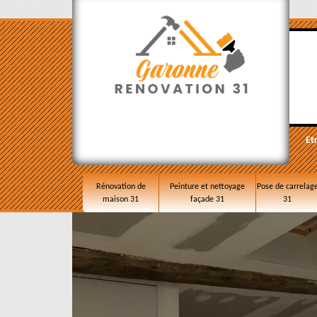
Et
Rénovation de
Peinture et nettoyage
Pose de carrelag
maison 31
façade 31
31