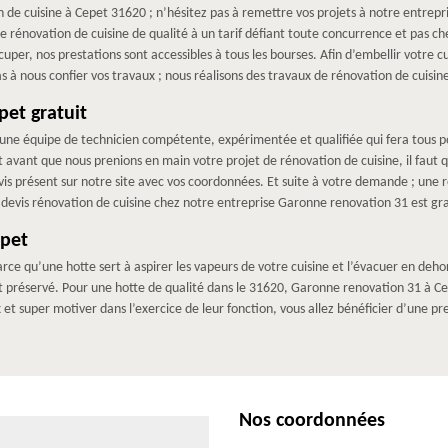
n de cuisine à Cepet 31620 ; n’hésitez pas à remettre vos projets à notre entrepri
 rénovation de cuisine de qualité à un tarif défiant toute concurrence et pas che
per, nos prestations sont accessibles à tous les bourses. Afin d’embellir votre cu
s à nous confier vos travaux ; nous réalisons des travaux de rénovation de cuisine
pet gratuit
ne équipe de technicien compétente, expérimentée et qualifiée qui fera tous pou
t avant que nous prenions en main votre projet de rénovation de cuisine, il faut
 devis présent sur notre site avec vos coordonnées. Et suite à votre demande ; une 
 devis rénovation de cuisine chez notre entreprise Garonne renovation 31 est gra
epet
 parce qu’une hotte sert à aspirer les vapeurs de votre cuisine et l’évacuer en de
r est préservé. Pour une hotte de qualité dans le 31620, Garonne renovation 31 à 
 et super motiver dans l’exercice de leur fonction, vous allez bénéficier d’une pr
Nos coordonnées