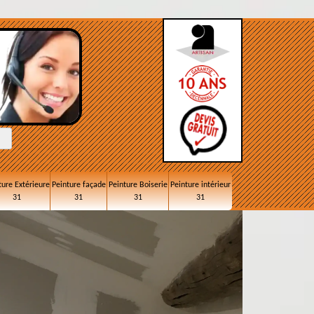
ture Extérieure
Peinture façade
Peinture Boiserie
Peinture intérieur
31
31
31
31