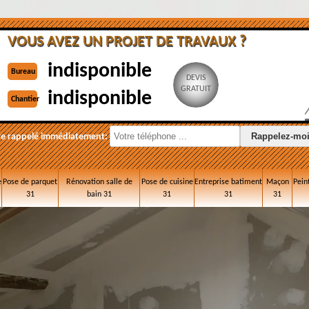
VOUS AVEZ UN PROJET DE TRAVAUX ?
indisponible
Bureau
DEVIS
GRATUIT
indisponible
Chantier
re rappelé immédiatement:
e
Pose de parquet
Rénovation salle de
Pose de cuisine
Entreprise batiment
Maçon
Pein
31
bain 31
31
31
31