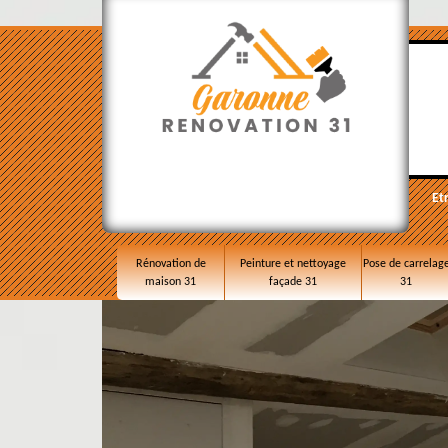
Et
Rénovation de
Peinture et nettoyage
Pose de carrelag
maison 31
façade 31
31