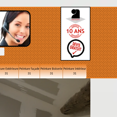
ture Extérieure
Peinture façade
Peinture Boiserie
Peinture intérieur
31
31
31
31