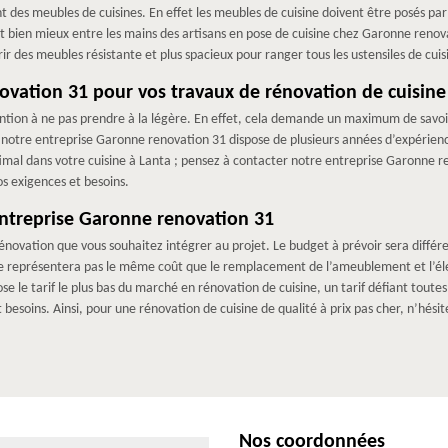
des meubles de cuisines. En effet les meubles de cuisine doivent être posés par de
st bien mieux entre les mains des artisans en pose de cuisine chez Garonne renov
r des meubles résistante et plus spacieux pour ranger tous les ustensiles de cuis
vation 31 pour vos travaux de rénovation de cuisine
vention à ne pas prendre à la légère. En effet, cela demande un maximum de savo
, notre entreprise Garonne renovation 31 dispose de plusieurs années d’expérien
ptimal dans votre cuisine à Lanta ; pensez à contacter notre entreprise Garonne r
os exigences et besoins.
’entreprise Garonne renovation 31
novation que vous souhaitez intégrer au projet. Le budget à prévoir sera différ
ne représentera pas le même coût que le remplacement de l’ameublement et l’élec
 le tarif le plus bas du marché en rénovation de cuisine, un tarif défiant toute
esoins. Ainsi, pour une rénovation de cuisine de qualité à prix pas cher, n’hés
Nos coordonnées