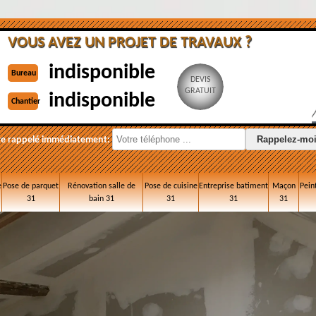
VOUS AVEZ UN PROJET DE TRAVAUX ?
indisponible
Bureau
DEVIS
GRATUIT
indisponible
Chantier
re rappelé immédiatement:
e
Pose de parquet
Rénovation salle de
Pose de cuisine
Entreprise batiment
Maçon
Pein
31
bain 31
31
31
31