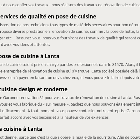
s à nous confier vos travaux ; nous réalisons des travaux de rénovation de cuisine
rvices de qualité en pose de cuisine
sposition de nos techniciens tous types de matériels nécessaires pour bon dérou
pose diverse prestation en rénovation de cuisine, comme : la pose de hotte, la p
er etc… Rassurez-vous, nous vous fournirons des travaux de qualité qui seront con
rd avec vos idées et attentes.
ose de cuisine à Lanta
n de cuisine soient pris en charge par des professionnels dans le 31570. Alors, i
e entreprise de rénovation de cuisine qui s’y trouve. Cette société possède déj
avez rien à payer en faisant un devis chez eux, et vous pouvez le faire depuis vo
cuisine design et moderne
se Garonne renovation 31 pour vos travaux de rénovation de cuisine à Lanta. Rass
ous et vous fabrique du « sur-mesure ». Sachez que nous pouvons également inte
t efficacement. A tout moment, vous pouvez contacter notre entreprise Garonne
arfait accord avec vos besoins et à la hauteur de vos exigences.
 cuisine à Lanta
otidienne, parce que c’est là que s’opère la magie de la nourriture. Afin de pouvoir