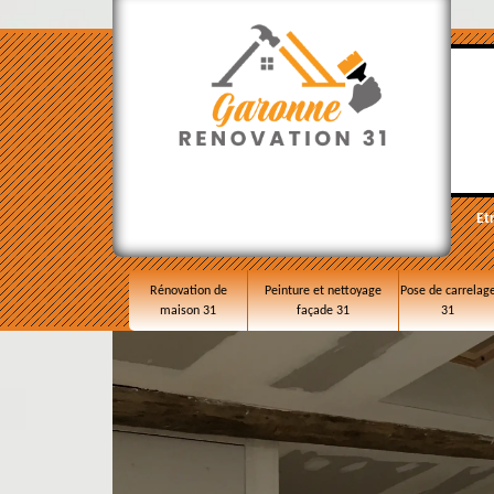
Et
Rénovation de
Peinture et nettoyage
Pose de carrelag
maison 31
façade 31
31