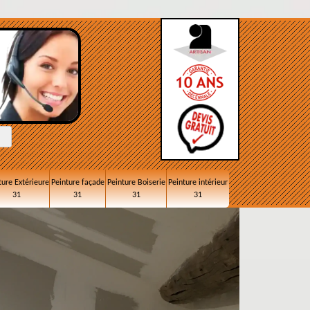
ture Extérieure
Peinture façade
Peinture Boiserie
Peinture intérieur
31
31
31
31