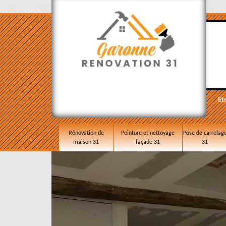
Et
Rénovation de
Peinture et nettoyage
Pose de carrelag
maison 31
façade 31
31