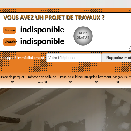
VOUS AVEZ UN PROJET DE TRAVAUX ?
indisponible
Bureau
DEVIS
GRATUIT
indisponible
Chantier
re rappelé immédiatement:
e
Pose de parquet
Rénovation salle de
Pose de cuisine
Entreprise batiment
Maçon
Pein
31
bain 31
31
31
31