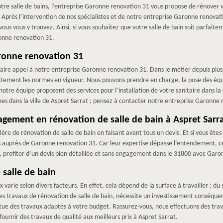
otre salle de bains, l’entreprise Garonne renovation 31 vous propose de rénover
Après l’intervention de nos spécialistes et de notre entreprise Garonne renovati
ous vous y trouvez. Ainsi, si vous souhaitez que votre salle de bain soit parfaite
ronne renovation 31.
aronne renovation 31
 faire appel à notre entreprise Garonne renovation 31. Dans le métier depuis plu
aitement les normes en vigueur. Nous pouvons prendre en charge, la pose des équ
tre équipe proposent des services pour l’installation de votre sanitaire dans la v
rmes dans la ville de Aspret Sarrat ; pensez à contacter notre entreprise Garonne
gagement en rénovation de salle de bain à Aspret Sarr
e de rénovation de salle de bain en faisant avant tous un devis. Et si vous êtes s
 auprès de Garonne renovation 31. Car leur expertise dépasse l’entendement, ce
s, profiter d’un devis bien détaillée et sans engagement dans le 31800 avec Garo
 salle de bain
varie selon divers facteurs. En effet, cela dépend de la surface à travailler ; du 
es travaux de rénovation de salle de bain, nécessite un investissement conséquent 
ue des travaux adaptés à votre budget. Rassurez-vous, nous effectuons des trava
urnir des travaux de qualité aux meilleurs prix à Aspret Sarrat.